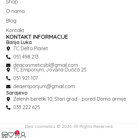
Shop
O nama
Blog
Kontakt
KONTAKT INFORMACIJE
Banja Luka
TC Delta Planet
051 498 213
deacosmeticsbl@gmail.com
TC Emporium, Jovana Dučića 25
051 921 107
deaemporijum@gmail.com
Sarajevo
Zelenih beretki 10, Stari grad - pored Doma armije
033 222 625
Dea cosmetics © 2026. All Rights Reserved.
0