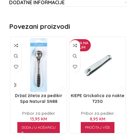
DODATNE INFORMACIJE
Povezani proizvodi
NEMA NA
ZALIHI
Držač žileta za pedikir
KIEPE Grickalica za nokte
KI
Spa Natural SN88
T250
Pribor za pedikir
Pribor za pedikir
13,95
KM
8,95
KM
DODAJ U KOŠARICU
PROČITAJ VIŠE