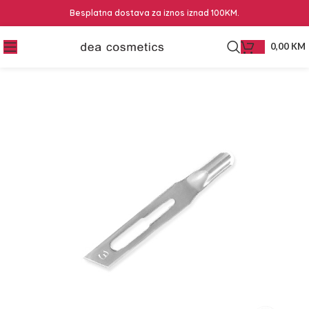
Besplatna dostava za iznos iznad 100KM.
0,00
KM