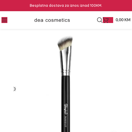
Besplatna dostava za iznos iznad 100KM.
0,00
KM