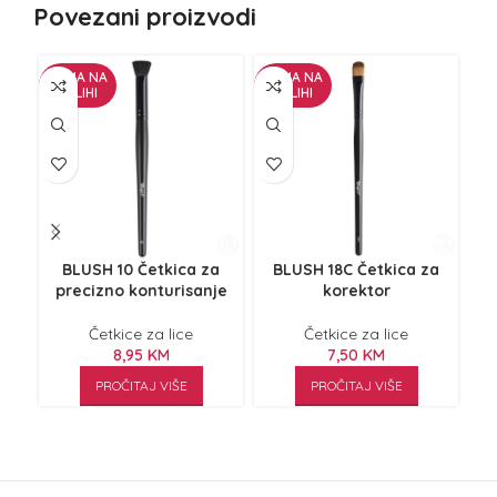
Povezani proizvodi
NEMA NA
NEMA NA
ZALIHI
ZALIHI
BLUSH 10 Četkica za
BLUSH 18C Četkica za
B
precizno konturisanje
korektor
Četkice za lice
Četkice za lice
8,95
KM
7,50
KM
PROČITAJ VIŠE
PROČITAJ VIŠE