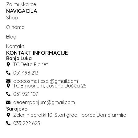
Za muškarce
NAVIGACIJA
Shop
O nama
Blog
Kontakt
KONTAKT INFORMACIJE
Banja Luka
TC Delta Planet
051 498 213
deacosmeticsbl@gmail.com
TC Emporium, Jovana Dučića 25
051 921 107
deaemporijum@gmail.com
Sarajevo
Zelenih beretki 10, Stari grad - pored Doma armije
033 222 625