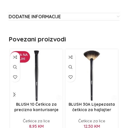
DODATNE INFORMACIJE
Povezani proizvodi
NEMA NA
ZALIHI
BLUSH 10 Četkica za
BLUSH 30A Lijepezasta
precizno konturisanje
četkica za hajlajter
Četkice za lice
Četkice za lice
8,95
KM
12,50
KM