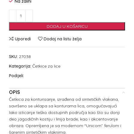
Na zalihi
DODAJ U KOŠARICU
Uporedi
Dodaj na listu želja
SKU:
27038
Kategorija:
Četkice za lice
Podijeli:
OPIS
Četkica za konturisanje, izrađena od sintetičkih vlakana,
savršeno se uklapa sa konturama lica, omogućavajući
lako isticanje teško dostupnih područja kao što su donji
deo jagodičnih kostiju i linija brade, kao i akcentovanje
obraza. Opremljena je sa modernom “Unicorn” ferulom i
šarenim sintetičkim vlaknima.