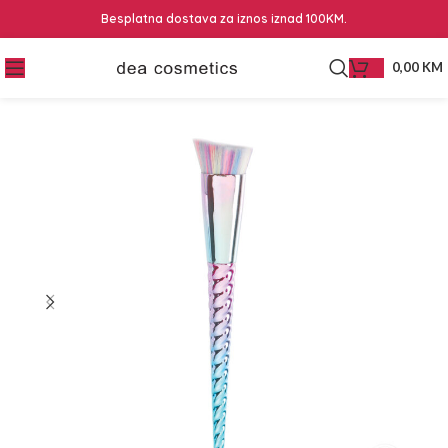
Besplatna dostava za iznos iznad 100KM.
0,00
KM