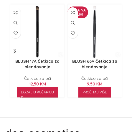
NEMA NA
ZALIHI
BLUSH 17A Četkica za
BLUSH 66A Četkica za
B
blendovanje
blendovanje
Četkice za oči
Četkice za oči
12,50
KM
9,50
KM
DODAJ U KOŠARICU
PROČITAJ VIŠE