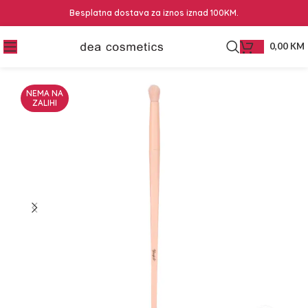
Besplatna dostava za iznos iznad 100KM.
0,00
KM
NEMA NA
ZALIHI