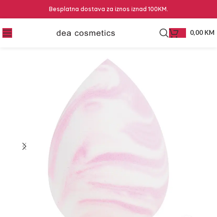
Besplatna dostava za iznos iznad 100KM.
0,00
KM