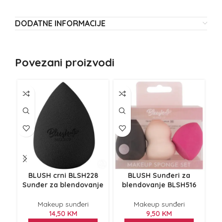
DODATNE INFORMACIJE
Povezani proizvodi
NE
Z
BLUSH crni BLSH228
BLUSH Sunđeri za
Sunđer za blendovanje
blendovanje BLSH516
Makeup sunđeri
Makeup sunđeri
14,50
KM
9,50
KM