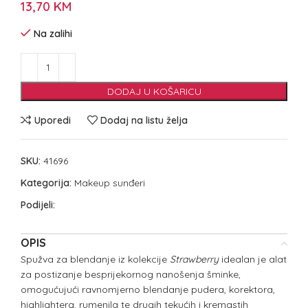
13,70
KM
Na zalihi
DODAJ U KOŠARICU
Uporedi
Dodaj na listu želja
SKU:
41696
Kategorija:
Makeup sunđeri
Podijeli:
OPIS
Spužva za blendanje iz kolekcije
Strawberry
idealan je alat
za postizanje besprijekornog nanošenja šminke,
omogućujući ravnomjerno blendanje pudera, korektora,
highlightera, rumenila te drugih tekućih i kremastih