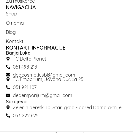
Za muškarce
NAVIGACIJA
Shop
O nama
Blog
Kontakt
KONTAKT INFORMACIJE
Banja Luka
TC Delta Planet
051 498 213
deacosmeticsbl@gmail.com
TC Emporium, Jovana Dučića 25
051 921 107
deaemporijum@gmail.com
Sarajevo
Zelenih beretki 10, Stari grad - pored Doma armije
033 222 625