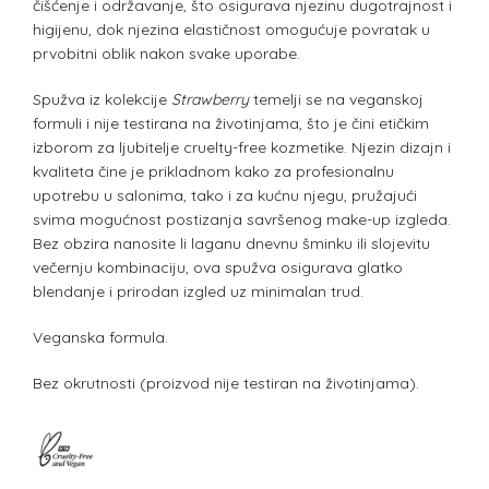
čišćenje i održavanje, što osigurava njezinu dugotrajnost i
higijenu, dok njezina elastičnost omogućuje povratak u
prvobitni oblik nakon svake uporabe.
Spužva iz kolekcije
Strawberry
temelji se na veganskoj
formuli i nije testirana na životinjama, što je čini etičkim
izborom za ljubitelje cruelty-free kozmetike. Njezin dizajn i
kvaliteta čine je prikladnom kako za profesionalnu
upotrebu u salonima, tako i za kućnu njegu, pružajući
svima mogućnost postizanja savršenog make-up izgleda.
Bez obzira nanosite li laganu dnevnu šminku ili slojevitu
večernju kombinaciju, ova spužva osigurava glatko
blendanje i prirodan izgled uz minimalan trud.
Veganska formula.
Bez okrutnosti (proizvod nije testiran na životinjama).