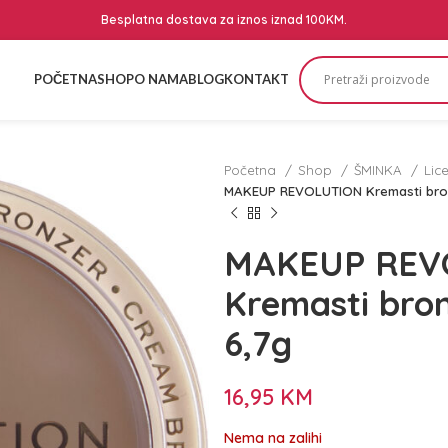
Besplatna dostava za iznos iznad 100KM.
POČETNA
SHOP
O NAMA
BLOG
KONTAKT
Početna
Shop
ŠMINKA
Lic
MAKEUP REVOLUTION Kremasti bron
MAKEUP REV
Kremasti bron
6,7g
16,95
KM
Nema na zalihi