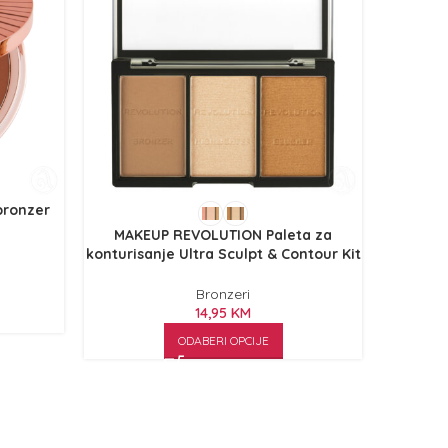
bronzer
MAKEUP
Bright L
MAKEUP REVOLUTION Paleta za
konturisanje Ultra Sculpt & Contour Kit
10.8g
Bronzeri
14,95
KM
ODABERI OPCIJE