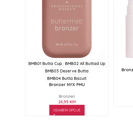
BMB01 Butta Cup
BMB02 All Buttad Up
Bronz
BMB03 Deserve Butta
BMB04 Butta Biscuit
Bronzer NYX PMU
Bronzeri
26,95
KM
ODABERI OPCIJE