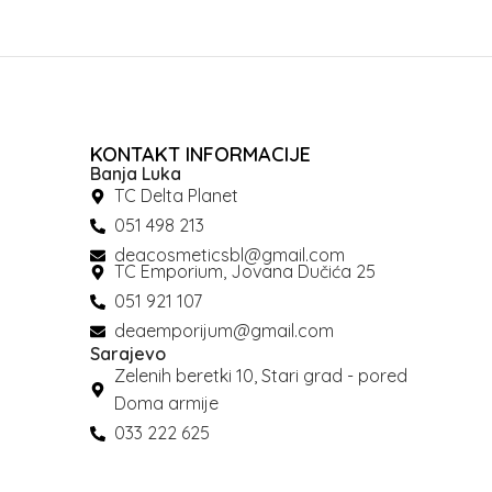
KONTAKT INFORMACIJE
Banja Luka
TC Delta Planet
051 498 213
deacosmeticsbl@gmail.com
TC Emporium, Jovana Dučića 25
051 921 107
deaemporijum@gmail.com
Sarajevo
Zelenih beretki 10, Stari grad - pored
Doma armije
033 222 625