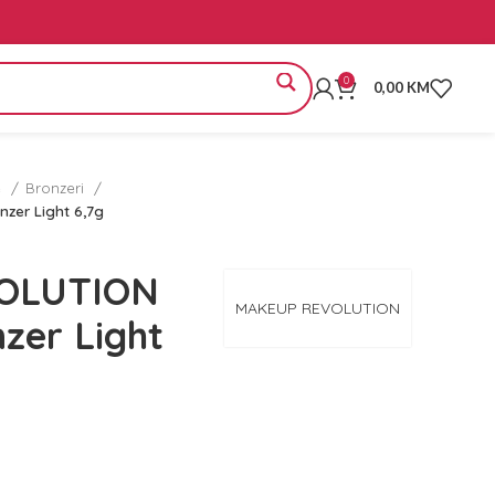
0
0,00
KM
e
Bronzeri
zer Light 6,7g
OLUTION
MAKEUP REVOLUTION
zer Light