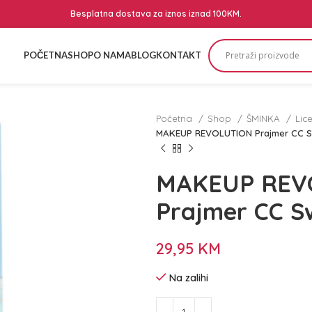
Besplatna dostava za iznos iznad 100KM.
POČETNA
SHOP
O NAMA
BLOG
KONTAKT
Početna
Shop
ŠMINKA
Lic
MAKEUP REVOLUTION Prajmer CC Sw
MAKEUP REV
Prajmer CC Sw
29,95
KM
Na zalihi