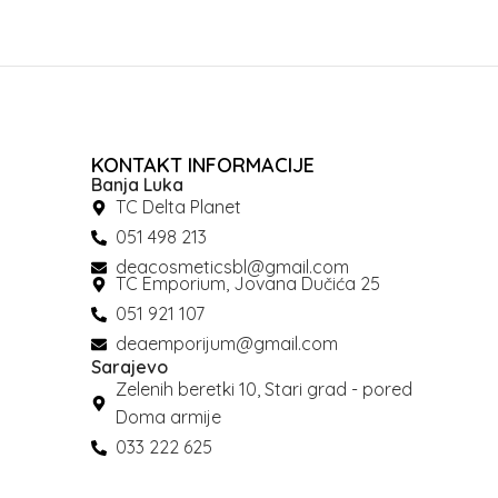
KONTAKT INFORMACIJE
Banja Luka
TC Delta Planet
051 498 213
deacosmeticsbl@gmail.com
TC Emporium, Jovana Dučića 25
051 921 107
deaemporijum@gmail.com
Sarajevo
Zelenih beretki 10, Stari grad - pored
Doma armije
033 222 625