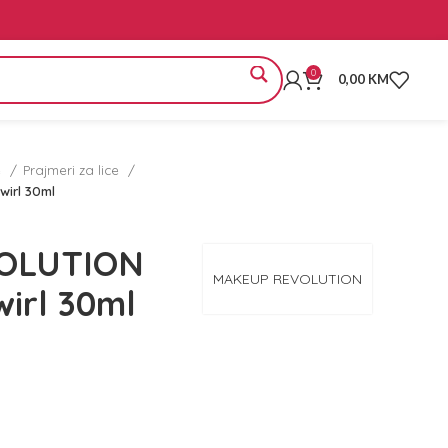
0
0,00
KM
e
Prajmeri za lice
irl 30ml
OLUTION
MAKEUP REVOLUTION
irl 30ml