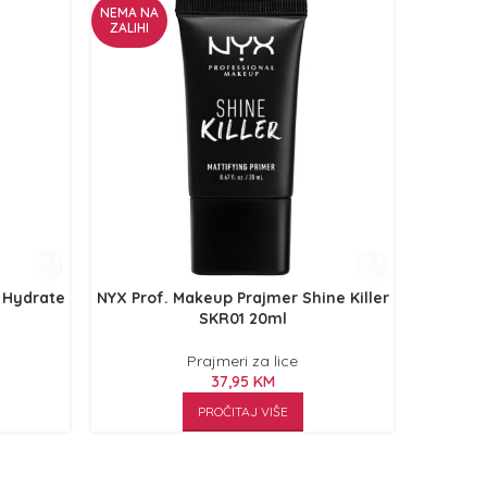
NEMA NA
NEMA NA
ZALIHI
ZALIHI
 Hydrate
NYX Prof. Makeup Prajmer Shine Killer
NYX P
SKR01 20ml
Pe
Prajmeri za lice
37,95
KM
PROČITAJ VIŠE