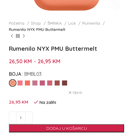
Početna
Shop
ŠMINKA
Lice
Rumenila
Rumenilo NYX PMU Buttermelt
Rumenilo NYX PMU Buttermelt
26,50
KM
–
26,95
KM
BOJA
BMBL03
Obriši
26,95
KM
Na zalihi
DODAJ U KOŠARICU