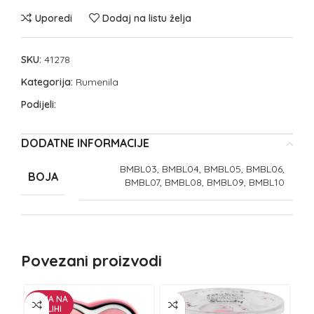
Uporedi
Dodaj na listu želja
SKU:
41278
Kategorija:
Rumenila
Podijeli:
DODATNE INFORMACIJE
BMBL03, BMBL04, BMBL05, BMBL06,
BOJA
BMBL07, BMBL08, BMBL09, BMBL10
Povezani proizvodi
NEMA NA
ZALIHI