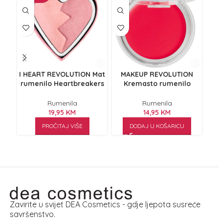
I HEART REVOLUTION Mat
MAKEUP REVOLUTION
rumenilo Heartbreakers
Kremasto rumenilo
R
Independent 10g
Grease Sandy 6g
st
Rumenila
Rumenila
19,95
KM
14,95
KM
PROČITAJ VIŠE
DODAJ U KOŠARICU
Zavirite u svijet DEA Cosmetics - gdje ljepota susreće
savršenstvo.