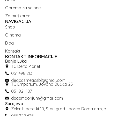
Oprema za salone
Za muškarce
NAVIGACIJA
Shop
O nama
Blog
Kontakt
KONTAKT INFORMACIJE
Banja Luka
TC Delta Planet
051 498 213
deacosmeticsbl@gmail.com
TC Emporium, Jovana Dučića 25
051 921 107
deaemporijum@gmail.com
Sarajevo
Zelenih beretki 10, Stari grad - pored Doma armije
033 222 625