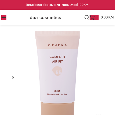
Besplatna dostava za iznos iznad 100KM.
0,00
KM