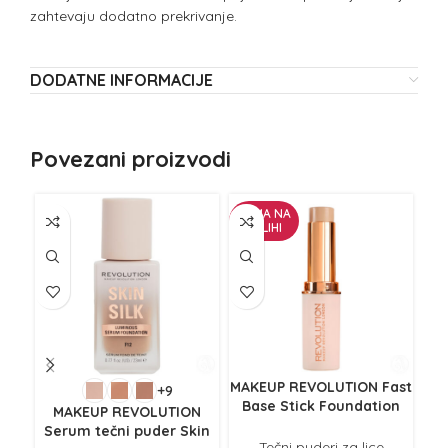
zahtevaju dodatno prekrivanje.
DODATNE INFORMACIJE
Povezani proizvodi
NEMA NA
NE
ZALIHI
Z
MAKEUP REVOLUTION Fast
+9
Base Stick Foundation
MAKEUP REVOLUTION
Puder u stiku 6.2g F8
Serum tečni puder Skin
Tečni puderi za lice