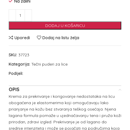
Na zalihi
DODAJ U KOŠARICU
Uporedi
Dodaj na listu želja
SKU:
37723
Kategorija:
Tečni puderi za lice
Podijeli:
OPIS
Krema za prekrivanje i korigovanje nedostataka na licu
obogaćena je elastomerima koji omogućavaju lako
prianjanje na kožu bez stvaranja teškog osećaja. Njena
lagana formula pomaže u ujednačavanju tena i pruža koži
prirodan, zdravi izgled. Prekrivanje je od lagano do
srednje intenziteta i može se pojačati na područjima koja