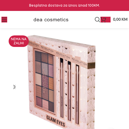
Besplatna dostava za iznos iznad 100KM.
0,00
KM
NEMA NA
ZALIHI