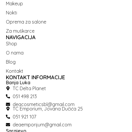
Makeup
Nokti
Oprema za salone
Za muškarce
NAVIGACIJA
Shop
O nama
Blog
Kontakt
KONTAKT INFORMACIJE
Banja Luka
TC Delta Planet
051 498 213
deacosmeticsbl@gmail.com
TC Emporium, Jovana Dučića 25
051 921 107
deaemporijum@gmail.com
Sarajevo