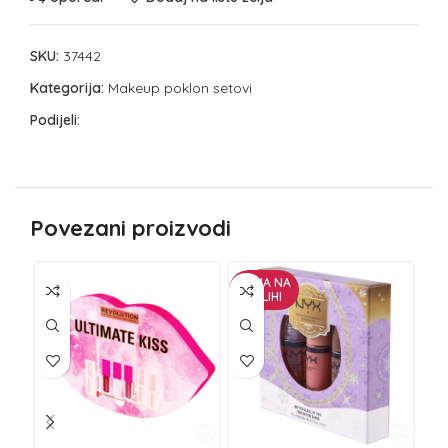
SKU:
37442
Kategorija:
Makeup poklon setovi
Podijeli:
Povezani proizvodi
NEMA NA
NE
ZALIHI
Z