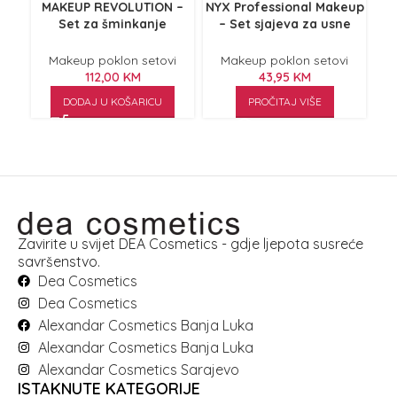
MAKEUP REVOLUTION –
NYX Professional Makeup
NY
Set za šminkanje
– Set sjajeva za usne
Ultimate Kiss
MCBLGT01
V
Makeup poklon setovi
Makeup poklon setovi
112,00
KM
43,95
KM
DODAJ U KOŠARICU
PROČITAJ VIŠE
Zavirite u svijet DEA Cosmetics - gdje ljepota susreće
savršenstvo.
Dea Cosmetics
Dea Cosmetics
Alexandar Cosmetics Banja Luka
Alexandar Cosmetics Banja Luka
Alexandar Cosmetics Sarajevo
ISTAKNUTE KATEGORIJE