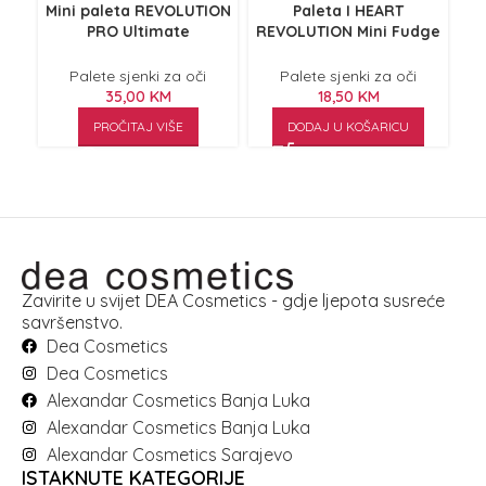
Mini paleta REVOLUTION
Paleta I HEART
PRO Ultimate
REVOLUTION Mini Fudge
R
Champagne 3.2g
5.5g
Palete sjenki za oči
Palete sjenki za oči
35,00
KM
18,50
KM
PROČITAJ VIŠE
DODAJ U KOŠARICU
Zavirite u svijet DEA Cosmetics - gdje ljepota susreće
savršenstvo.
Dea Cosmetics
Dea Cosmetics
Alexandar Cosmetics Banja Luka
Alexandar Cosmetics Banja Luka
Alexandar Cosmetics Sarajevo
ISTAKNUTE KATEGORIJE