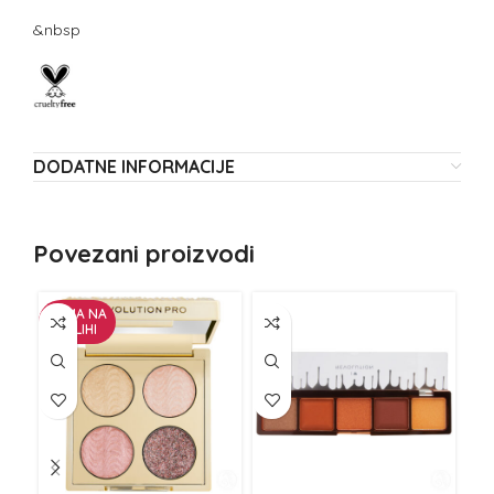
&nbsp
DODATNE INFORMACIJE
Povezani proizvodi
NEMA NA
NE
ZALIHI
Z