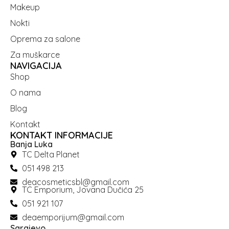
Makeup
Nokti
Oprema za salone
Za muškarce
NAVIGACIJA
Shop
O nama
Blog
Kontakt
KONTAKT INFORMACIJE
Banja Luka
TC Delta Planet
051 498 213
deacosmeticsbl@gmail.com
TC Emporium, Jovana Dučića 25
051 921 107
deaemporijum@gmail.com
Sarajevo