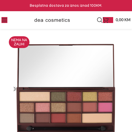
Besplatna dostava za iznos iznad 100KM.
0,00
KM
NEMA NA
ZALIHI