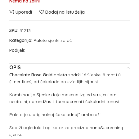
Nema na zalihi
Uporedi
Dodaj na listu želja
SKU:
31213
Kategorija:
Palete sjenki za oči
Podijeli:
OPIS
Chocolate Rose Gold
paleta sadrži 16 Sjenke: 8 mat i 8
šimer fineš, od čokolade do svjetlijih nijansi.
Kombinacija Sjenke daje makeup izgled sa sjenilom.
neutralni, narandžasti, tamnocrveni i čokoladni tonovi.
Paleta je u originalnoj čokoladnoj” ambalaži.
Sadrži ogledalo i aplikator za precizno nano&screening
sjenke.