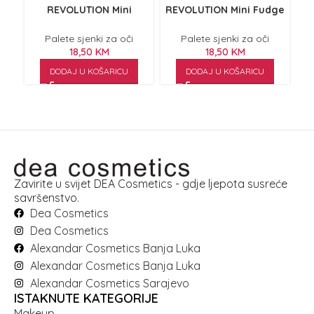
REVOLUTION Mini
REVOLUTION Mini Fudge
O
Chocolate Raspberry
5.5g
5.5g
Palete sjenki za oči
Palete sjenki za oči
18,50
KM
18,50
KM
DODAJ U KOŠARICU
DODAJ U KOŠARICU
Zavirite u svijet DEA Cosmetics - gdje ljepota susreće
savršenstvo.
Dea Cosmetics
Dea Cosmetics
Alexandar Cosmetics Banja Luka
Alexandar Cosmetics Banja Luka
Alexandar Cosmetics Sarajevo
ISTAKNUTE KATEGORIJE
Makeup