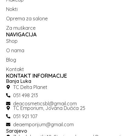
Nokti
Oprema za salone
Za muškarce
NAVIGACIJA
Shop
O nama
Blog
Kontakt
KONTAKT INFORMACIJE
Banja Luka
TC Delta Planet
051 498 213
deacosmeticsbl@gmail.com
TC Emporium, Jovana Dučića 25
051 921 107
deaemporijum@gmail.com
Sarajevo