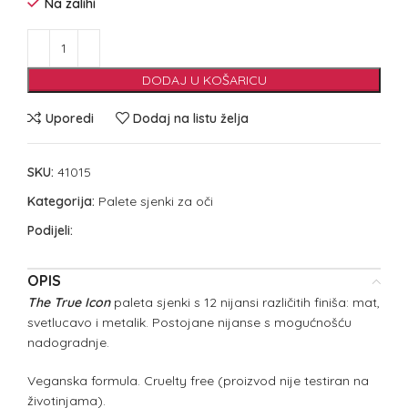
Na zalihi
DODAJ U KOŠARICU
Uporedi
Dodaj na listu želja
SKU:
41015
Kategorija:
Palete sjenki za oči
Podijeli:
OPIS
The True Icon
paleta sjenki s 12 nijansi različitih finiša: mat,
svetlucavo i metalik. Postojane nijanse s mogućnošću
nadogradnje.
Veganska formula. Cruelty free (proizvod nije testiran na
životinjama).