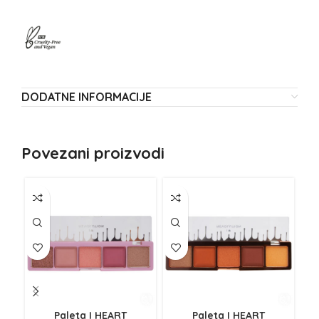
DODATNE INFORMACIJE
Povezani proizvodi
NE
Z
Paleta I HEART
Paleta I HEART