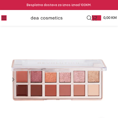
Besplatna dostava za iznos iznad 100KM.
0,00
KM