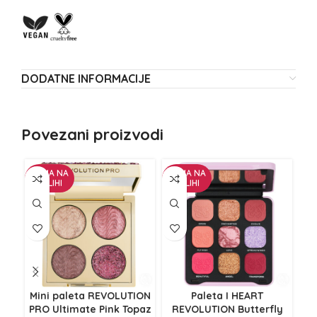
DODATNE INFORMACIJE
Povezani proizvodi
NEMA NA
NEMA NA
NE
ZALIHI
ZALIHI
Z
Mini paleta REVOLUTION
Paleta I HEART
PRO Ultimate Pink Topaz
REVOLUTION Butterfly
R