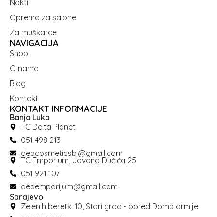
Nokti
Oprema za salone
Za muškarce
NAVIGACIJA
Shop
O nama
Blog
Kontakt
KONTAKT INFORMACIJE
Banja Luka
TC Delta Planet
051 498 213
deacosmeticsbl@gmail.com
TC Emporium, Jovana Dučića 25
051 921 107
deaemporijum@gmail.com
Sarajevo
Zelenih beretki 10, Stari grad - pored Doma armije