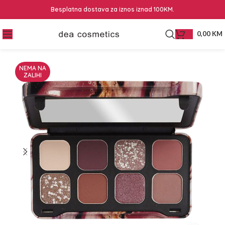
Besplatna dostava za iznos iznad 100KM.
0,00
KM
NEMA NA
ZALIHI