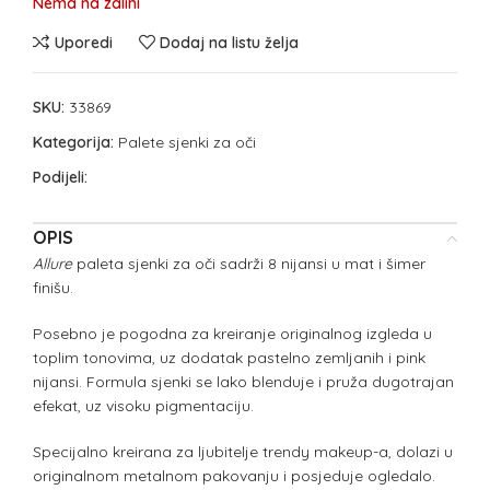
Nema na zalihi
Uporedi
Dodaj na listu želja
SKU:
33869
Kategorija:
Palete sjenki za oči
Podijeli:
OPIS
Allure
paleta sjenki za oči sadrži 8 nijansi u mat i šimer
finišu.
Posebno je pogodna za kreiranje originalnog izgleda u
toplim tonovima, uz dodatak pastelno zemljanih i pink
nijansi. Formula sjenki se lako blenduje i pruža dugotrajan
efekat, uz visoku pigmentaciju.
Specijalno kreirana za ljubitelje trendy makeup-a, dolazi u
originalnom metalnom pakovanju i posjeduje ogledalo.