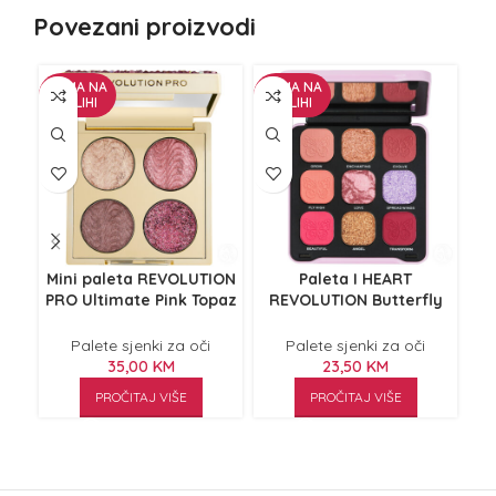
Povezani proizvodi
NEMA NA
NEMA NA
NE
ZALIHI
ZALIHI
Z
Mini paleta REVOLUTION
Paleta I HEART
PRO Ultimate Pink Topaz
REVOLUTION Butterfly
R
3.2g
Wonderland 9.9g
Palete sjenki za oči
Palete sjenki za oči
35,00
KM
23,50
KM
PROČITAJ VIŠE
PROČITAJ VIŠE