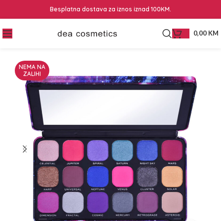
Besplatna dostava za iznos iznad 100KM.
0,00
KM
NEMA NA
ZALIHI