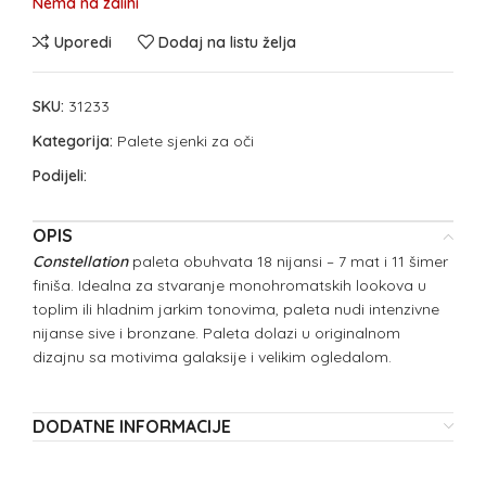
Nema na zalihi
Uporedi
Dodaj na listu želja
SKU:
31233
Kategorija:
Palete sjenki za oči
Podijeli:
OPIS
Constellation
paleta obuhvata 18 nijansi – 7 mat i 11 šimer
finiša. Idealna za stvaranje monohromatskih lookova u
toplim ili hladnim jarkim tonovima, paleta nudi intenzivne
nijanse sive i bronzane. Paleta dolazi u originalnom
dizajnu sa motivima galaksije i velikim ogledalom.
DODATNE INFORMACIJE