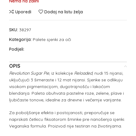
Nema na zalihi
Uporedi
Dodaj na listu želja
SKU:
38297
Kategorija:
Palete sjenki za oči
Podijeli:
OPIS
Revolution Sugar Pie
, iz kolekcije
Reloaded
, nudi 15 nijansi,
uključujući 3 šimeraste i 12 mat nijansi. Sjenke se odlikuju
visokom pigmentacijom, dugotrajnošću i lakoćom
blendanja. Paleta obuhvata pastelne roze, zelene, plave i
ljubičaste tonove, idealne za dnevne i večernje varijante.
Za poboljšanje efekta i postojanosti, preporučuje se
naprskati četkicu fiksatorom šminke pre nanošenja sjenki.
Veganska formula. Proizvod nije testiran na životinjama.