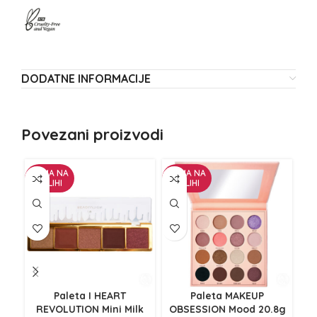
DODATNE INFORMACIJE
Povezani proizvodi
NEMA NA
NEMA NA
ZALIHI
ZALIHI
Paleta I HEART
Paleta MAKEUP
REVOLUTION Mini Milk
OBSESSION Mood 20.8g
RE