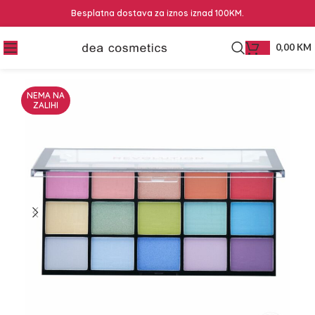
Besplatna dostava za iznos iznad 100KM.
0,00
KM
NEMA NA
ZALIHI