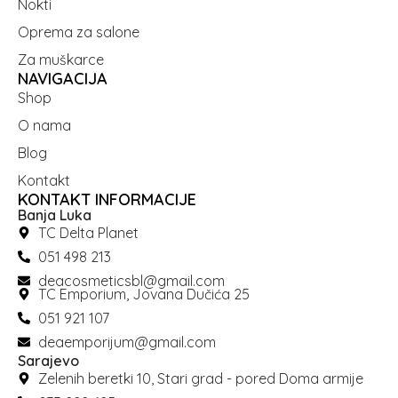
Nokti
Oprema za salone
Za muškarce
NAVIGACIJA
Shop
O nama
Blog
Kontakt
KONTAKT INFORMACIJE
Banja Luka
TC Delta Planet
051 498 213
deacosmeticsbl@gmail.com
TC Emporium, Jovana Dučića 25
051 921 107
deaemporijum@gmail.com
Sarajevo
Zelenih beretki 10, Stari grad - pored Doma armije