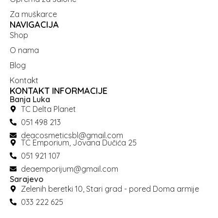
Za muškarce
NAVIGACIJA
Shop
O nama
Blog
Kontakt
KONTAKT INFORMACIJE
Banja Luka
TC Delta Planet
051 498 213
deacosmeticsbl@gmail.com
TC Emporium, Jovana Dučića 25
051 921 107
deaemporijum@gmail.com
Sarajevo
Zelenih beretki 10, Stari grad - pored Doma armije
033 222 625