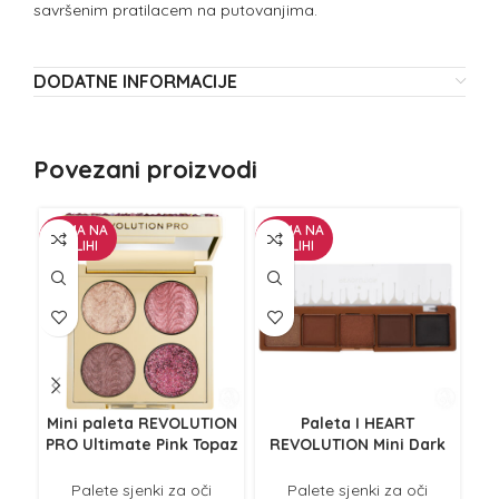
savršenim pratilacem na putovanjima.
DODATNE INFORMACIJE
Povezani proizvodi
NEMA NA
NEMA NA
NE
ZALIHI
ZALIHI
Z
Mini paleta REVOLUTION
Paleta I HEART
PRO Ultimate Pink Topaz
REVOLUTION Mini Dark
R
3.2g
Brownie 5.5g
Palete sjenki za oči
Palete sjenki za oči