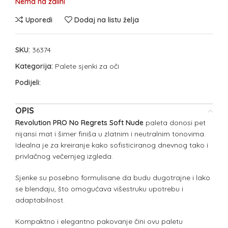
Nema na zalihi
Uporedi
Dodaj na listu želja
SKU:
36374
Kategorija:
Palete sjenki za oči
Podijeli:
OPIS
Revolution PRO No Regrets Soft Nude
paleta donosi pet
nijansi mat i šimer finiša u zlatnim i neutralnim tonovima.
Idealna je za kreiranje kako sofisticiranog dnevnog tako i
privlačnog večernjeg izgleda.
Sjenke su posebno formulisane da budu dugotrajne i lako
se blendaju, što omogućava višestruku upotrebu i
adaptabilnost.
Kompaktno i elegantno pakovanje čini ovu paletu