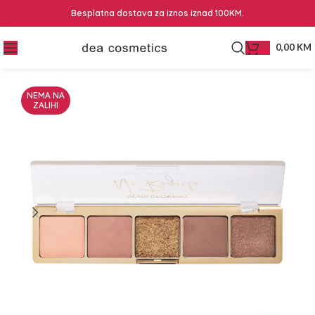
Besplatna dostava za iznos iznad 100KM.
0,00
KM
NEMA NA
ZALIHI