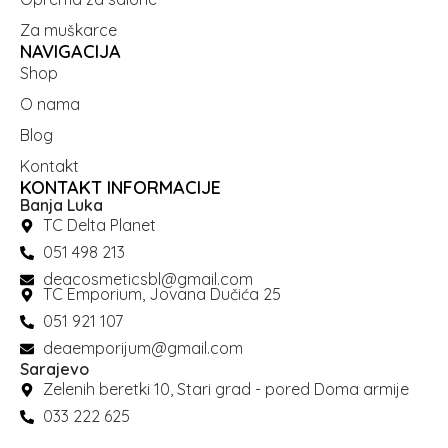
Za muškarce
NAVIGACIJA
Shop
O nama
Blog
Kontakt
KONTAKT INFORMACIJE
Banja Luka
TC Delta Planet
051 498 213
deacosmeticsbl@gmail.com
TC Emporium, Jovana Dučića 25
051 921 107
deaemporijum@gmail.com
Sarajevo
Zelenih beretki 10, Stari grad - pored Doma armije
033 222 625