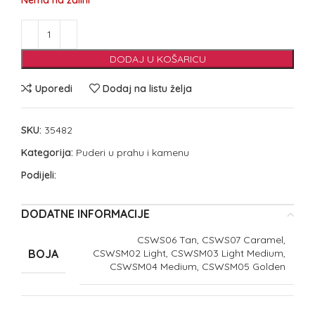
Nema na zalihi
DODAJ U KOŠARICU
Uporedi
Dodaj na listu želja
SKU:
35482
Kategorija:
Puderi u prahu i kamenu
Podijeli:
DODATNE INFORMACIJE
CSWS06 Tan, CSWS07 Caramel,
BOJA
CSWSM02 Light, CSWSM03 Light Medium,
CSWSM04 Medium, CSWSM05 Golden