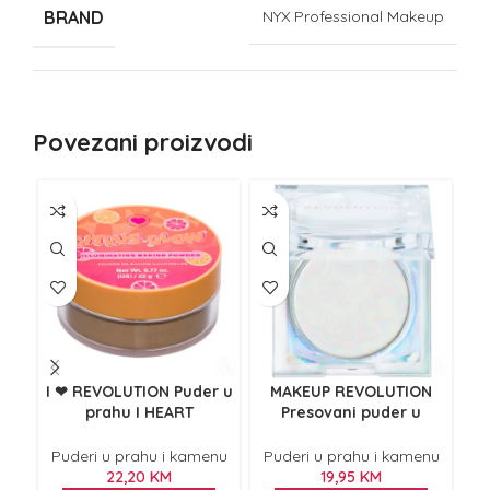
BRAND
NYX Professional Makeup
Povezani proizvodi
I ❤ REVOLUTION Puder u
MAKEUP REVOLUTION
prahu I HEART
Presovani puder u
REVOLUTION Citrus Glow
kamenu za setovanje
RE
22 g
šminke Mood Switch Aura
Puderi u prahu i kamenu
Puderi u prahu i kamenu
P
Prism
22,20
KM
19,95
KM