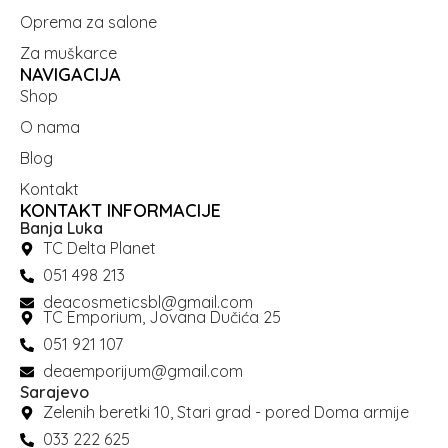
Oprema za salone
Za muškarce
NAVIGACIJA
Shop
O nama
Blog
Kontakt
KONTAKT INFORMACIJE
Banja Luka
TC Delta Planet
051 498 213
deacosmeticsbl@gmail.com
TC Emporium, Jovana Dučića 25
051 921 107
deaemporijum@gmail.com
Sarajevo
Zelenih beretki 10, Stari grad - pored Doma armije
033 222 625