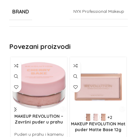
BRAND
NYX Professional Makeup
Povezani proizvodi
NE
Z
MAKEUP REVOLUTION –
+2
Završni puder u prahu
Z
MAKEUP REVOLUTION Mat
Cherry Loose Baking
B
puder Matte Base 12g
Powder 3.2g
Puderi u prahu i kamenu
P