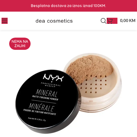
Besplatna dostava za iznos iznad 100KM.
0,00
KM
NEMA NA
ZALIHI