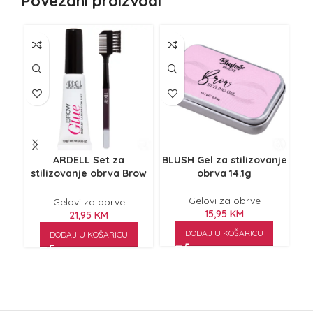
Povezani proizvodi
ARDELL Set za
BLUSH Gel za stilizovanje
stilizovanje obrva Brow
obrva 14.1g
Ge
Glue
Gelovi za obrve
Gelovi za obrve
15,95
KM
21,95
KM
DODAJ U KOŠARICU
DODAJ U KOŠARICU