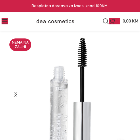
Besplatna dostava za iznos iznad 100KM.
0,00
KM
NEMA NA
ZALIHI