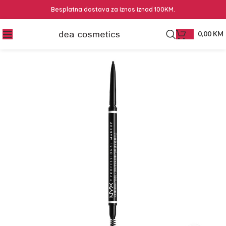
Besplatna dostava za iznos iznad 100KM.
0,00
KM