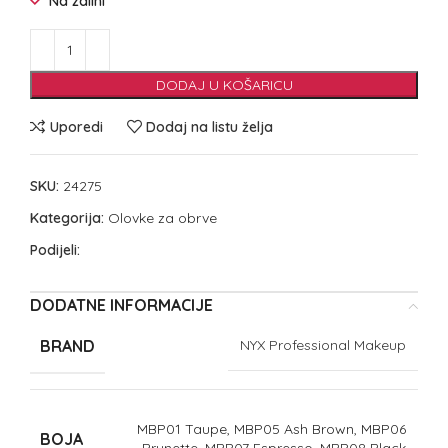
Na zalihi
DODAJ U KOŠARICU
Uporedi
Dodaj na listu želja
SKU:
24275
Kategorija:
Olovke za obrve
Podijeli:
DODATNE INFORMACIJE
BRAND
NYX Professional Makeup
MBP01 Taupe, MBP05 Ash Brown, MBP06
BOJA
Brunette, MBP07 Espresso, MBP08 Black