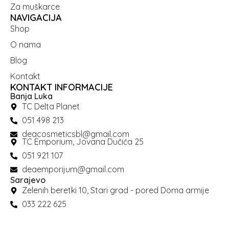
Za muškarce
NAVIGACIJA
Shop
O nama
Blog
Kontakt
KONTAKT INFORMACIJE
Banja Luka
TC Delta Planet
051 498 213
deacosmeticsbl@gmail.com
TC Emporium, Jovana Dučića 25
051 921 107
deaemporijum@gmail.com
Sarajevo
Zelenih beretki 10, Stari grad - pored Doma armije
033 222 625