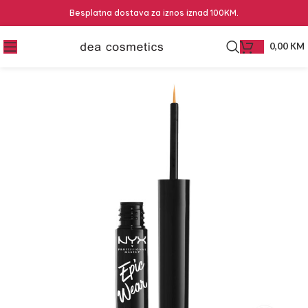
Besplatna dostava za iznos iznad 100KM.
0,00
KM