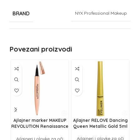
BRAND
NYX Professional Makeup
Povezani proizvodi
Ajlajner marker MAKEUP
Ajlajner RELOVE Dancing
Aj
REVOLUTION Renaissance
Queen Metallic Gold 5ml
Que
Flick Black 0.8ml
Ajlajneri i olovke za oči
Ajlajneri i olovke za oči
A