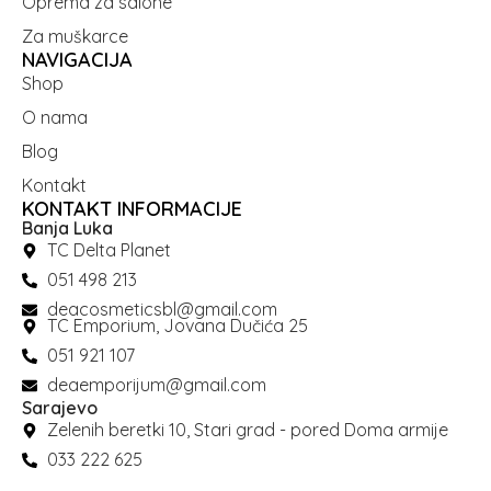
Oprema za salone
Za muškarce
NAVIGACIJA
Shop
O nama
Blog
Kontakt
KONTAKT INFORMACIJE
Banja Luka
TC Delta Planet
051 498 213
deacosmeticsbl@gmail.com
TC Emporium, Jovana Dučića 25
051 921 107
deaemporijum@gmail.com
Sarajevo
Zelenih beretki 10, Stari grad - pored Doma armije
033 222 625