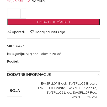
28,95
KM
Na zalihi
DODAJ U KOŠARICU
Uporedi
Dodaj na listu želja
SKU:
36473
Kategorija:
Ajlajneri i olovke za oči
Podijeli:
DODATNE INFORMACIJE
EWSPLL01 Black, EWSPLL02 Brown,
EWSPLL04 White, EWSPLL05 Saphire,
BOJA
EWSPLL06 Lilac, EWSPLL07 Red,
EWSPLL08 Yellow