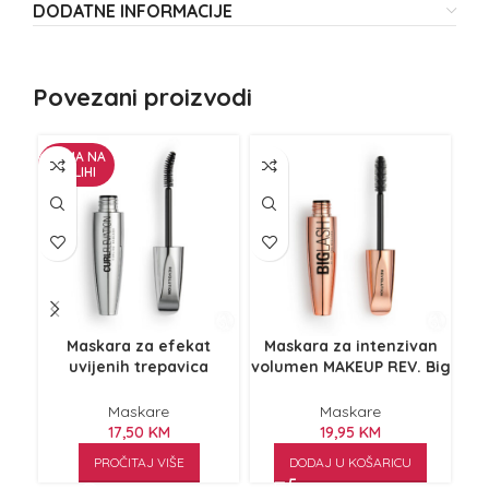
DODATNE INFORMACIJE
Povezani proizvodi
NEMA NA
ZALIHI
Maskara za efekat
Maskara za intenzivan
uvijenih trepavica
volumen MAKEUP REV. Big
iz
MAKEUP REV.Curl
Lash XL 8g
Elevation 8g
Maskare
Maskare
17,50
KM
19,95
KM
PROČITAJ VIŠE
DODAJ U KOŠARICU