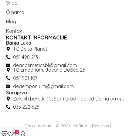
Shop
O nama
Blog
Kontakt
KONTAKT INFORMACIJE
Banja Luka
TC Delta Planet
051 498 213
deacosmeticsbl@gmail.com
TC Emporium, Jovana Dučića 25
051 921 107
deaemporijum@gmail.com
Sarajevo
Zelenih beretki 10, Stari grad - pored Doma armije
033 222 625
Dea cosmetics © 2026. All Rights Reserved.
0