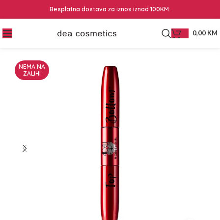
Besplatna dostava za iznos iznad 100KM.
0,00
KM
NEMA NA
ZALIHI