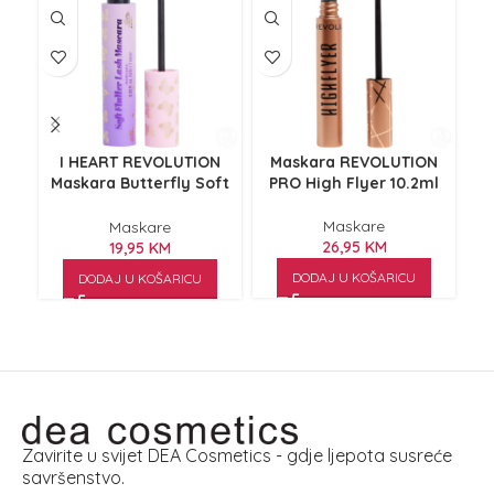
I HEART REVOLUTION
Maskara REVOLUTION
Maskara Butterfly Soft
PRO High Flyer 10.2ml
Flutter Lash 7ml
Maskare
Maskare
26,95
KM
19,95
KM
DODAJ U KOŠARICU
DODAJ U KOŠARICU
Zavirite u svijet DEA Cosmetics - gdje ljepota susreće
savršenstvo.