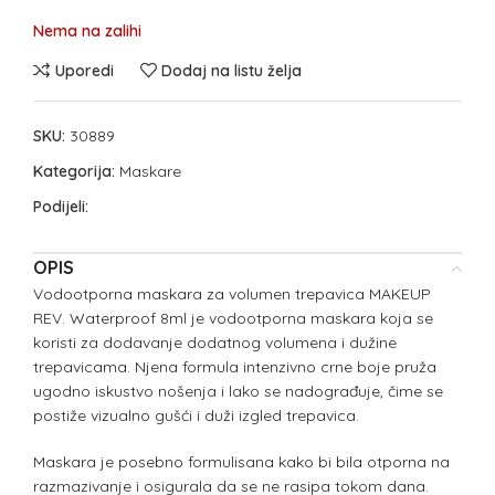
Nema na zalihi
Uporedi
Dodaj na listu želja
SKU:
30889
Kategorija:
Maskare
Podijeli:
OPIS
Vodootporna maskara za volumen trepavica MAKEUP
REV. Waterproof 8ml je vodootporna maskara koja se
koristi za dodavanje dodatnog volumena i dužine
trepavicama. Njena formula intenzivno crne boje pruža
ugodno iskustvo nošenja i lako se nadograđuje, čime se
postiže vizualno gušći i duži izgled trepavica.
Maskara je posebno formulisana kako bi bila otporna na
razmazivanje i osigurala da se ne rasipa tokom dana.