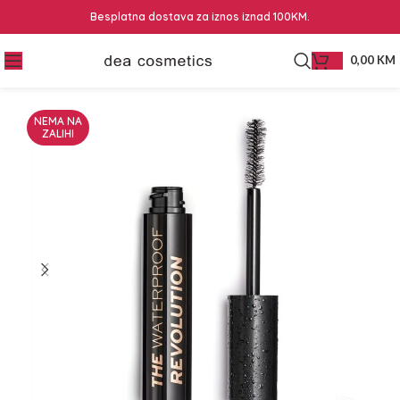
Besplatna dostava za iznos iznad 100KM.
0,00
KM
NEMA NA
ZALIHI