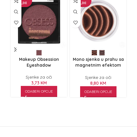
ZALIHI
ZALIHI
Makeup Obsession
Mono sjenka u prahu sa
Eyeshadow
magnetnim efektom
MAKEUP REVOLUTION
Magnetize Eyeshadow
Sjenke za oči
Sjenke za oči
0.5g
3,73
KM
8,80
KM
ODABERI OPCIJE
ODABERI OPCIJE