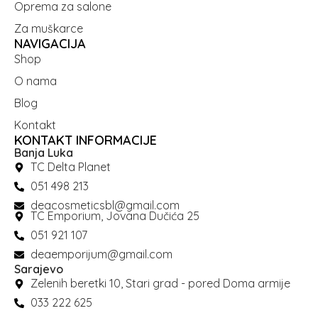
Oprema za salone
Za muškarce
NAVIGACIJA
Shop
O nama
Blog
Kontakt
KONTAKT INFORMACIJE
Banja Luka
TC Delta Planet
051 498 213
deacosmeticsbl@gmail.com
TC Emporium, Jovana Dučića 25
051 921 107
deaemporijum@gmail.com
Sarajevo
Zelenih beretki 10, Stari grad - pored Doma armije
033 222 625