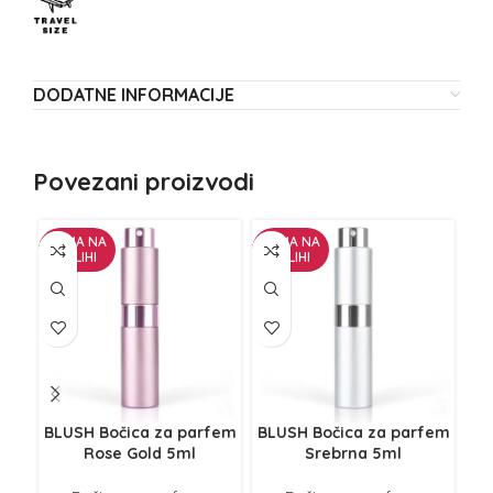
DODATNE INFORMACIJE
Povezani proizvodi
NEMA NA
NEMA NA
ZALIHI
ZALIHI
BLUSH Bočica za parfem
BLUSH Bočica za parfem
BL
Rose Gold 5ml
Srebrna 5ml