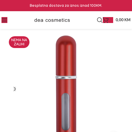
Besplatna dostava za iznos iznad 100KM.
0,00
KM
NEMA NA
ZALIHI