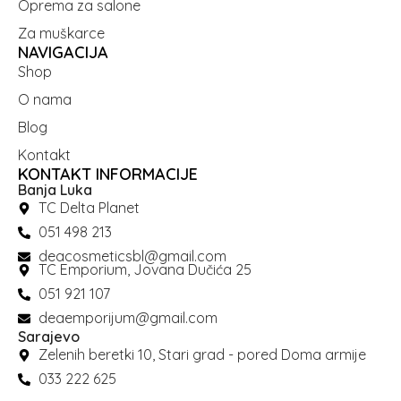
Oprema za salone
Za muškarce
NAVIGACIJA
Shop
O nama
Blog
Kontakt
KONTAKT INFORMACIJE
Banja Luka
TC Delta Planet
051 498 213
deacosmeticsbl@gmail.com
TC Emporium, Jovana Dučića 25
051 921 107
deaemporijum@gmail.com
Sarajevo
Zelenih beretki 10, Stari grad - pored Doma armije
033 222 625