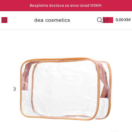
Besplatna dostava za iznos iznad 100KM.
0,00
KM