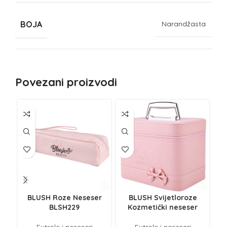
BOJA
Narandžasta
Povezani proizvodi
BLUSH Roze Neseser
BLUSH Svijetloroze
BLSH229
Kozmetički neseser
š