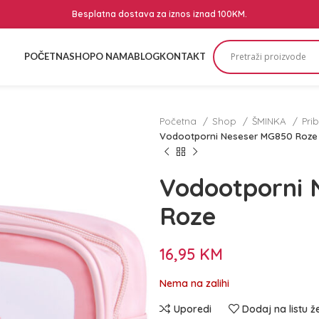
Besplatna dostava za iznos iznad 100KM.
POČETNA
SHOP
O NAMA
BLOG
KONTAKT
Početna
Shop
ŠMINKA
Pri
Vodootporni Neseser MG850 Roze
Vodootporni 
Roze
16,95
KM
Nema na zalihi
Uporedi
Dodaj na listu ž