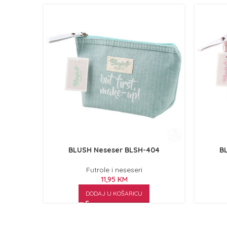
BLUSH Neseser BLSH-404
B
Futrole i neseseri
11,95
KM
DODAJ U KOŠARICU