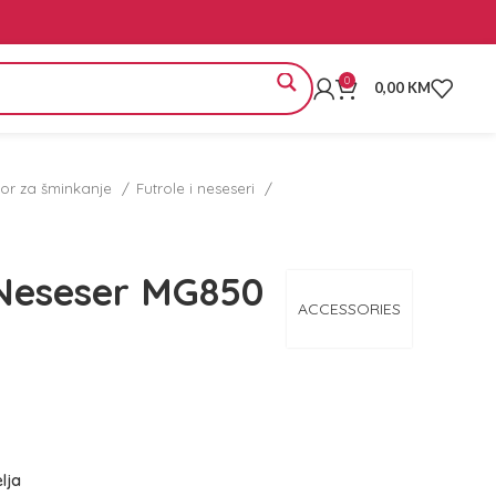
0
0,00
KM
bor za šminkanje
Futrole i neseseri
Neseser MG850
ACCESSORIES
elja