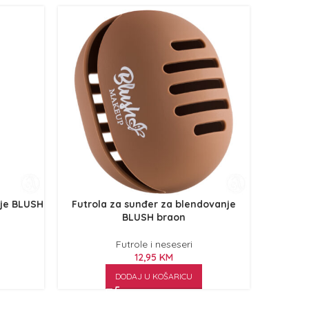
nje BLUSH
Futrola za sunđer za blendovanje
Futrol
BLUSH braon
Futrole i neseseri
12,95
KM
DODAJ U KOŠARICU