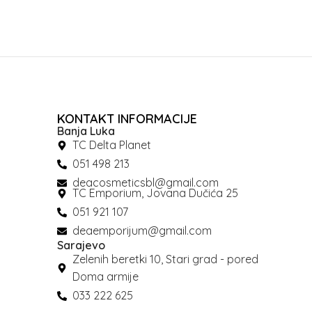
KONTAKT INFORMACIJE
Banja Luka
TC Delta Planet
051 498 213
deacosmeticsbl@gmail.com
TC Emporium, Jovana Dučića 25
051 921 107
deaemporijum@gmail.com
Sarajevo
Zelenih beretki 10, Stari grad - pored
Doma armije
033 222 625