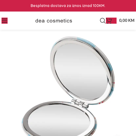
Besplatna dostava za iznos iznad 100KM.
0,00
KM