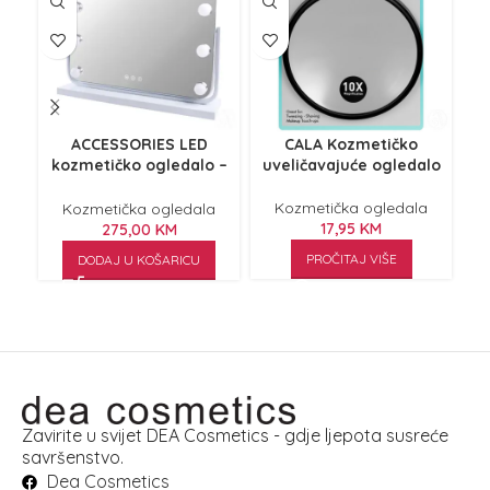
ACCESSORIES LED
CALA Kozmetičko
kozmetičko ogledalo –
uveličavajuće ogledalo
Dv
Hollywood MR-L616
Kozmetička ogledala
Kozmetička ogledala
17,95
KM
275,00
KM
PROČITAJ VIŠE
DODAJ U KOŠARICU
Zavirite u svijet DEA Cosmetics - gdje ljepota susreće
savršenstvo.
Dea Cosmetics