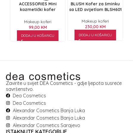
ACCESSORIES Mini
BLUSH Kofer za šminku
BL
kozmetički kofer
sa LED svijetlom BLSH601
ASNHZB-1-B crni
Makeup koferi
Makeup koferi
230,00
KM
99,00
KM
DODAJ U KOŠARICU
DODAJ U KOŠARICU
Zavirite u svijet DEA Cosmetics - gdje ljepota susreće
savršenstvo.
Dea Cosmetics
Dea Cosmetics
Alexandar Cosmetics Banja Luka
Alexandar Cosmetics Banja Luka
Alexandar Cosmetics Sarajevo
ISTAKNUTE KATEGORIJE