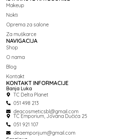
Makeup
Nokti
Oprema za salone
Za muškarce
NAVIGACIJA
Shop
O nama
Blog
Kontakt
KONTAKT INFORMACIJE
Banja Luka
TC Delta Planet
051 498 213
deacosmeticsbl@gmail.com
TC Emporium, Jovana Dučića 25
051 921 107
deaemporijum@gmail.com