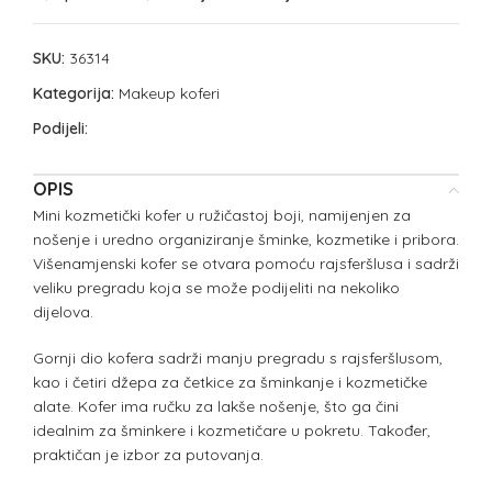
SKU:
36314
Kategorija:
Makeup koferi
Podijeli:
OPIS
Mini kozmetički kofer u ružičastoj boji, namijenjen za
nošenje i uredno organiziranje šminke, kozmetike i pribora.
Višenamjenski kofer se otvara pomoću rajsferšlusa i sadrži
veliku pregradu koja se može podijeliti na nekoliko
dijelova.
Gornji dio kofera sadrži manju pregradu s rajsferšlusom,
kao i četiri džepa za četkice za šminkanje i kozmetičke
alate. Kofer ima ručku za lakše nošenje, što ga čini
idealnim za šminkere i kozmetičare u pokretu. Također,
praktičan je izbor za putovanja.