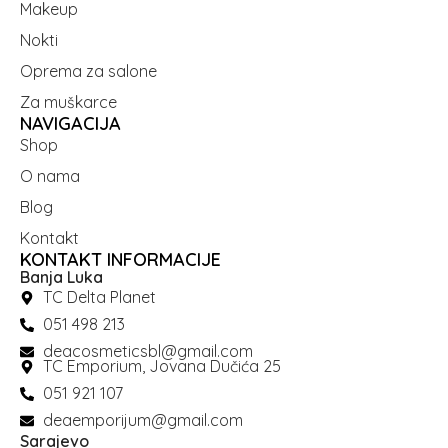
Makeup
Nokti
Oprema za salone
Za muškarce
NAVIGACIJA
Shop
O nama
Blog
Kontakt
KONTAKT INFORMACIJE
Banja Luka
TC Delta Planet
051 498 213
deacosmeticsbl@gmail.com
TC Emporium, Jovana Dučića 25
051 921 107
deaemporijum@gmail.com
Sarajevo