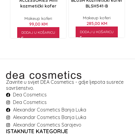
ACCESSORIES Mini
BLUSH Kozmetički kofer
BL
kozmetički kofer
BLSH541-B
ASNHZB-1-B crni
Makeup koferi
Makeup koferi
285,00
KM
99,00
KM
DODAJ U KOŠARICU
DODAJ U KOŠARICU
Zavirite u svijet DEA Cosmetics - gdje ljepota susreće
savršenstvo.
Dea Cosmetics
Dea Cosmetics
Alexandar Cosmetics Banja Luka
Alexandar Cosmetics Banja Luka
Alexandar Cosmetics Sarajevo
ISTAKNUTE KATEGORIJE