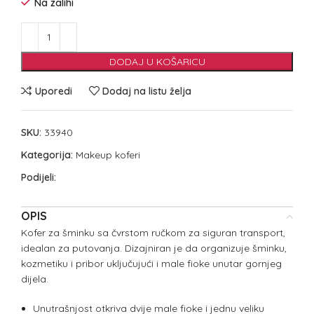
Na zalihi
DODAJ U KOŠARICU
Uporedi
Dodaj na listu želja
SKU:
33940
Kategorija:
Makeup koferi
Podijeli:
OPIS
Kofer za šminku sa čvrstom ručkom za siguran transport,
idealan za putovanja. Dizajniran je da organizuje šminku,
kozmetiku i pribor uključujući i male fioke unutar gornjeg
dijela.
Unutrašnjost otkriva dvije male fioke i jednu veliku