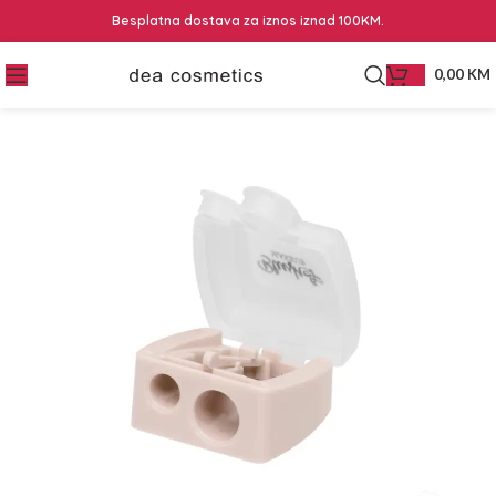
Besplatna dostava za iznos iznad 100KM.
0,00
KM