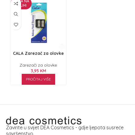
NEMA NA
ZALIHI
CALA Zarezač za olovke
Zarezači za olovke
3,95
KM
PROČITAJ VIŠE
Zavirite u svijet DEA Cosmetics - gdje ljepota susreće
savršenstvo.