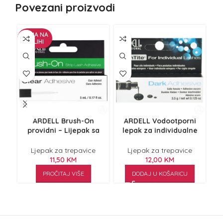
Povezani proizvodi
NEMA NA
ZALIHI
ARDELL Brush-On
ARDELL Vodootporni
providni – Lijepak sa
lepak za individualne
pr
četkicom 5ml
trepavice Crni 3.5g
Ljepak za trepavice
Ljepak za trepavice
11,50
KM
12,00
KM
PROČITAJ VIŠE
DODAJ U KOŠARICU