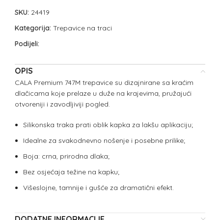
SKU:
24419
Kategorija:
Trepavice na traci
Podijeli:
OPIS
CALA Premium 747M trepavice su dizajnirane sa kraćim
dlačicama koje prelaze u duže na krajevima, pružajući
otvoreniji i zavodljiviji pogled.
Silikonska traka prati oblik kapka za lakšu aplikaciju;
Idealne za svakodnevno nošenje i posebne prilike;
Boja: crna, prirodna dlaka;
Bez osjećaja težine na kapku;
Višeslojne, tamnije i gušće za dramatični efekt.
DODATNE INFORMACIJE