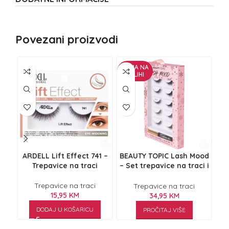
Povezani proizvodi
NEMA NA
ZALIHI
ARDELL Lift Effect 741 –
BEAUTY TOPIC Lash Mood
Trepavice na traci
– Set trepavice na traci i
lijepak
Trepavice na traci
Trepavice na traci
15,95
KM
34,95
KM
DODAJ U KOŠARICU
PROČITAJ VIŠE