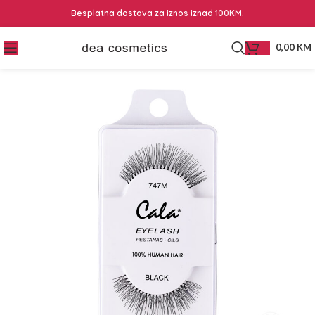
Besplatna dostava za iznos iznad 100KM.
0,00
KM