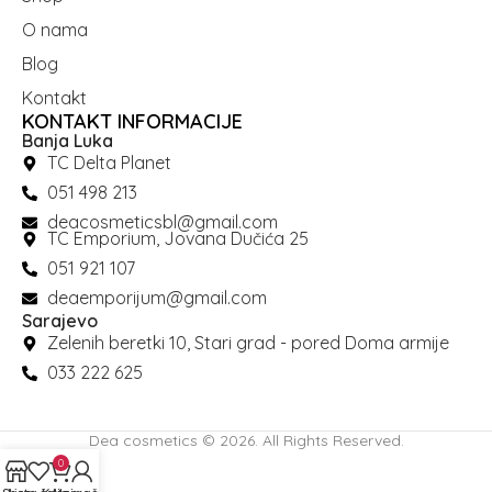
O nama
Blog
Kontakt
KONTAKT INFORMACIJE
Banja Luka
TC Delta Planet
051 498 213
deacosmeticsbl@gmail.com
TC Emporium, Jovana Dučića 25
051 921 107
deaemporijum@gmail.com
Sarajevo
Zelenih beretki 10, Stari grad - pored Doma armije
033 222 625
Dea cosmetics © 2026. All Rights Reserved.
0