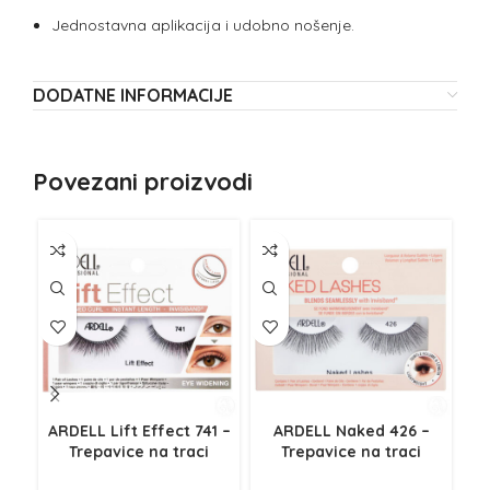
Jednostavna aplikacija i udobno nošenje.
DODATNE INFORMACIJE
Povezani proizvodi
NE
Z
ARDELL Lift Effect 741 –
ARDELL Naked 426 –
BE
Trepavice na traci
Trepavice na traci
– S