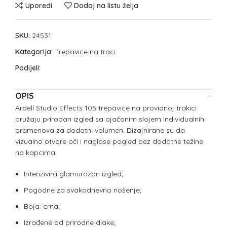
Uporedi
Dodaj na listu želja
SKU:
24531
Kategorija:
Trepavice na traci
Podijeli:
OPIS
Ardell Studio Effects 105 trepavice na providnoj trakici
pružaju prirodan izgled sa ojačanim slojem individualnih
pramenova za dodatni volumen. Dizajnirane su da
vizualno otvore oči i naglase pogled bez dodatne težine
na kapcima.
Intenzivira glamurozan izgled;
Pogodne za svakodnevno nošenje;
Boja: crna;
Izrađene od prirodne dlake;