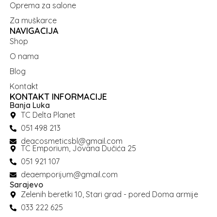
Oprema za salone
Za muškarce
NAVIGACIJA
Shop
O nama
Blog
Kontakt
KONTAKT INFORMACIJE
Banja Luka
TC Delta Planet
051 498 213
deacosmeticsbl@gmail.com
TC Emporium, Jovana Dučića 25
051 921 107
deaemporijum@gmail.com
Sarajevo
Zelenih beretki 10, Stari grad - pored Doma armije
033 222 625