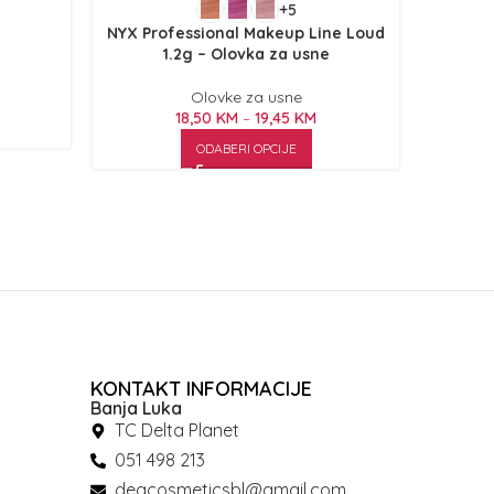
+5
NYX Professional Makeup Line Loud
Ol
1.2g – Olovka za usne
Olovke za usne
18,50
KM
–
19,45
KM
ODABERI OPCIJE
KONTAKT INFORMACIJE
Banja Luka
TC Delta Planet
051 498 213
deacosmeticsbl@gmail.com