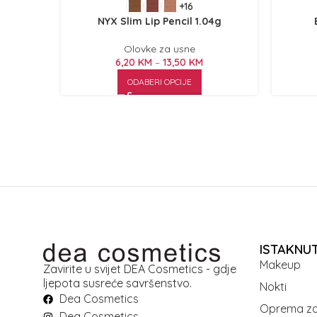
+16
NYX Slim Lip Pencil 1.04g
Olovke za usne
6,20
KM
–
13,50
KM
ODABERI OPCIJE
ISTAKNU
Makeup
Zavirite u svijet DEA Cosmetics - gdje
ljepota susreće savršenstvo.
Nokti
Dea Cosmetics
Oprema za
Dea Cosmetics