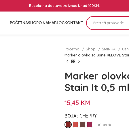
Besplatna dostava za iznos iznad 100KM.
POČETNA
SHOP
O NAMA
BLOG
KONTAKT
Početna
Shop
ŠMINKA
Us
Marker olovka za usne RELOVE Stain
Marker olovk
Stain It 0,5 m
15,45
KM
BOJA
CHERRY
Obriši