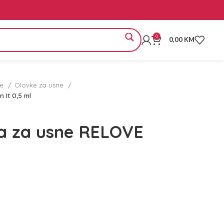
0
0,00
KM
ne
Olovke za usne
 It 0,5 ml
a za usne RELOVE
l