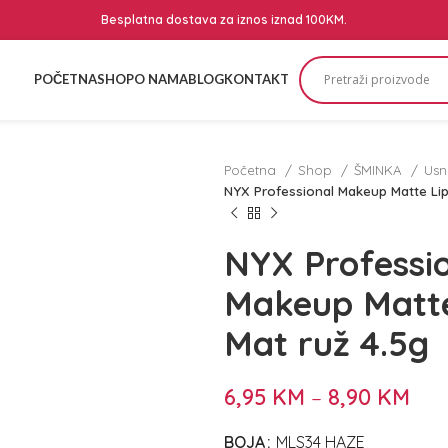
Besplatna dostava za iznos iznad 100KM.
POČETNA
SHOP
O NAMA
BLOG
KONTAKT
Početna
Shop
ŠMINKA
Us
NYX Professional Makeup Matte Lips
NYX Professi
Makeup Matte
Mat ruž 4.5g
6,95
KM
–
8,90
KM
BOJA
MLS34 HAZE