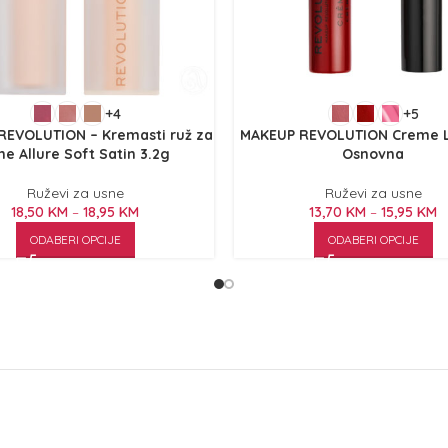
+4
+5
REVOLUTION – Kremasti ruž za
MAKEUP REVOLUTION Creme L
ne Allure Soft Satin 3.2g
Osnovna
Ruževi za usne
Ruževi za usne
18,50
KM
–
18,95
KM
13,70
KM
–
15,95
KM
ODABERI OPCIJE
ODABERI OPCIJE