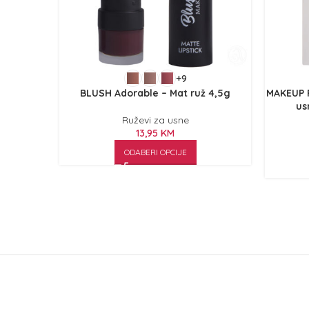
+9
BLUSH Adorable – Mat ruž 4,5g
MAKEUP 
us
Ruževi za usne
13,95
KM
ODABERI OPCIJE