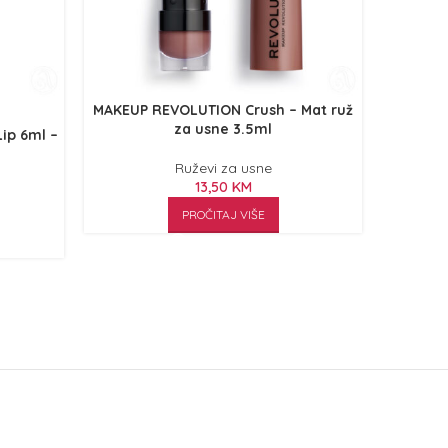
MAKEUP REVOLUTION Crush – Mat ruž
za usne 3.5ml
ip 6ml –
NYX Prof
Cr
Ruževi za usne
13,50
KM
PROČITAJ VIŠE