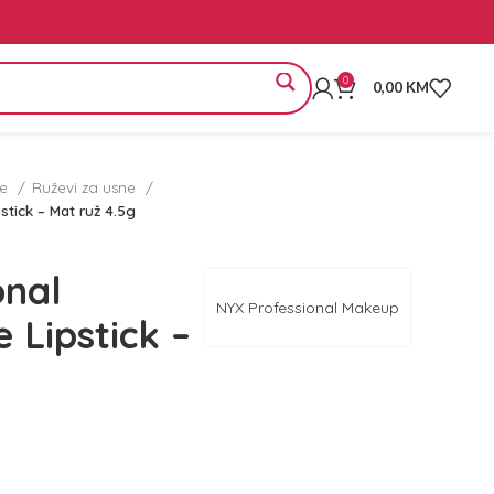
0
0,00
KM
ne
Ruževi za usne
tick – Mat ruž 4.5g
onal
NYX Professional Makeup
 Lipstick –