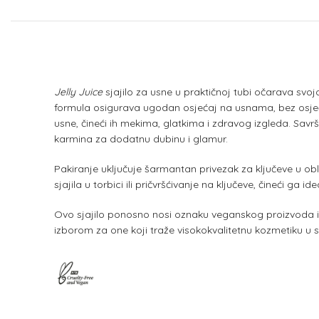
Jelly Juice
sjajilo za usne u praktičnoj tubi očarava sv
formula osigurava ugodan osjećaj na usnama, bez osjećaja
usne, čineći ih mekima, glatkima i zdravog izgleda. Sa
karmina za dodatnu dubinu i glamur.
Pakiranje uključuje šarmantan privezak za ključeve u o
sjajila u torbici ili pričvršćivanje na ključeve, čineći ga 
Ovo sjajilo ponosno nosi oznaku veganskog proizvoda i pr
izborom za one koji traže visokokvalitetnu kozmetiku u s