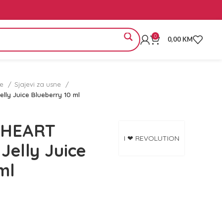
0
0,00
KM
ne
Sjajevi za usne
lly Juice Blueberry 10 ml
I HEART
I ❤ REVOLUTION
elly Juice
ml