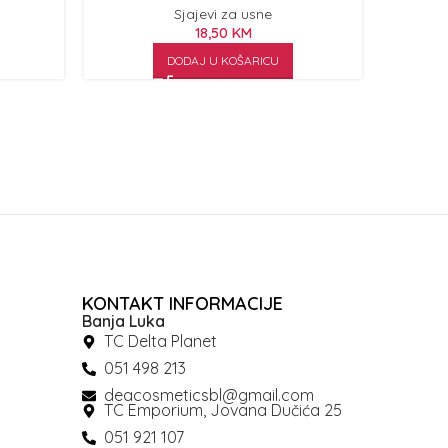
šime
Sjajevi za usne
18,50
KM
DODAJ U KOŠARICU
KONTAKT INFORMACIJE
Banja Luka
TC Delta Planet
051 498 213
deacosmeticsbl@gmail.com
TC Emporium, Jovana Dučića 25
051 921 107