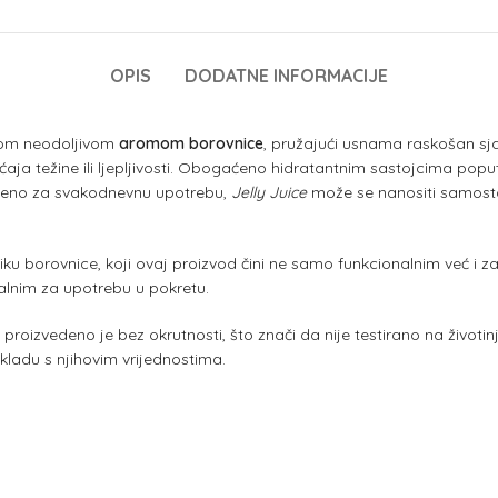
OPIS
DODATNE INFORMACIJE
ojom neodoljivom
aromom borovnice
, pružajući usnama raskošan sj
 težine ili ljepljivosti. Obogaćeno hidratantnim sastojcima poput hi
vršeno za svakodnevnu upotrebu,
Jelly Juice
može se nanositi samostal
bliku borovnice, koji ovaj proizvod čini ne samo funkcionalnim već
idealnim za upotrebu u pokretu.
oizvedeno je bez okrutnosti, što znači da nije testirano na životinj
kladu s njihovim vrijednostima.