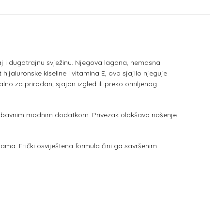
aj i dugotrajnu svježinu. Njegova lagana, nemasna
jaluronske kiseline i vitamina E, ovo sjajilo njeguje
no za prirodan, sjajan izgled ili preko omiljenog
 i zabavnim modnim dodatkom. Privezak olakšava nošenje
ama. Etički osviještena formula čini ga savršenim