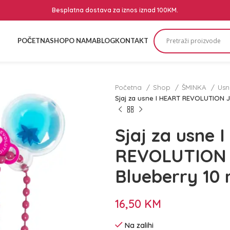
Besplatna dostava za iznos iznad 100KM.
POČETNA
SHOP
O NAMA
BLOG
KONTAKT
Početna
Shop
ŠMINKA
Us
Sjaj za usne I HEART REVOLUTION Je
Sjaj za usne 
REVOLUTION J
Blueberry 10 
16,50
KM
Na zalihi