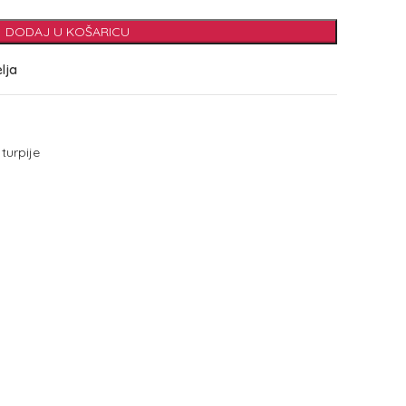
DODAJ U KOŠARICU
elja
turpije