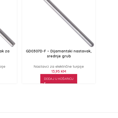
vak za
GD0307D-F – Dijamantski nastavak,
H-01
srednje grub
pije
Nastavci za električne turpije
Nas
13,95
KM
DODAJ U KOŠARICU