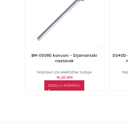
BM-0509D konusni – Dijamantski
D040D-
nastavak
Nastavci za električne turpije
Nas
14,20
KM
DODAJ U KOŠARICU