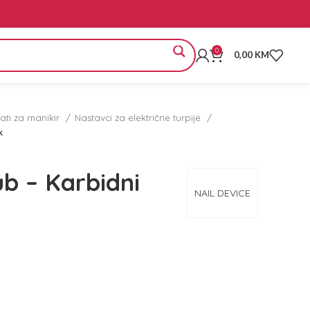
0
0,00
KM
ati za manikir
Nastavci za električne turpije
k
b – Karbidni
NAIL DEVICE