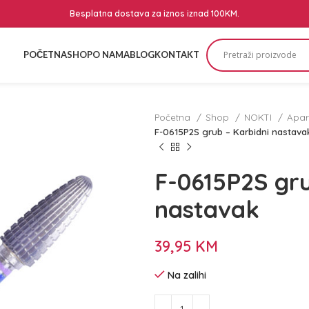
Besplatna dostava za iznos iznad 100KM.
POČETNA
SHOP
O NAMA
BLOG
KONTAKT
Početna
Shop
NOKTI
Apar
F-0615P2S grub – Karbidni nastava
F-0615P2S gru
nastavak
39,95
KM
Na zalihi