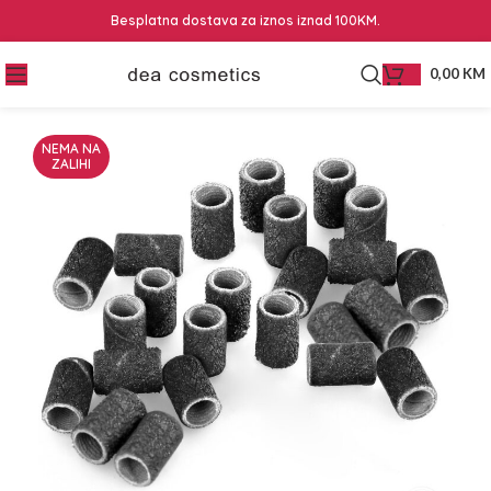
Besplatna dostava za iznos iznad 100KM.
0,00
KM
NEMA NA
ZALIHI