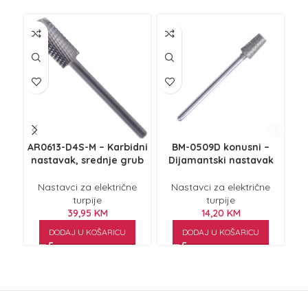
AR0613-D4S-M – Karbidni
BM-0509D konusni –
D04
nastavak, srednje grub
Dijamantski nastavak
Nastavci za električne
Nastavci za električne
turpije
turpije
39,95
KM
14,20
KM
DODAJ U KOŠARICU
DODAJ U KOŠARICU