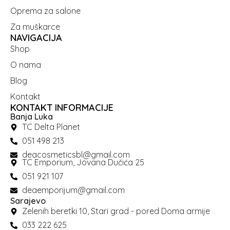
Oprema za salone
Za muškarce
NAVIGACIJA
Shop
O nama
Blog
Kontakt
KONTAKT INFORMACIJE
Banja Luka
TC Delta Planet
051 498 213
deacosmeticsbl@gmail.com
TC Emporium, Jovana Dučića 25
051 921 107
deaemporijum@gmail.com
Sarajevo
Zelenih beretki 10, Stari grad - pored Doma armije
033 222 625