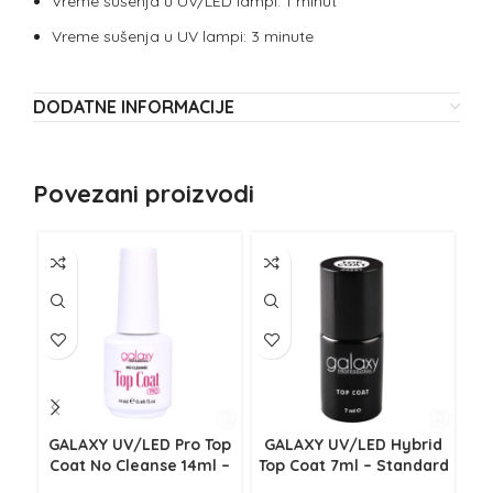
Vreme sušenja u UV/LED lampi: 1 minut
Vreme sušenja u UV lampi: 3 minute
DODATNE INFORMACIJE
Povezani proizvodi
GALAXY UV/LED Pro Top
GALAXY UV/LED Hybrid
Coat No Cleanse 14ml –
Top Coat 7ml – Standard
C
Standard
Cr