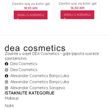
Završni sjaj za kolor gel
Završni sjaj za kolor gel
Z
16,50
KM
18,95
KM
DODAJ U KOŠARICU
DODAJ U KOŠARICU
Zavirite u svijet DEA Cosmetics - gdje ljepota susreće
savršenstvo.
Dea Cosmetics
Dea Cosmetics
Alexandar Cosmetics Banja Luka
Alexandar Cosmetics Banja Luka
Alexandar Cosmetics Sarajevo
ISTAKNUTE KATEGORIJE
Makeup
Nokti