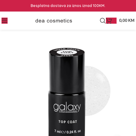
Besplatna dostava za iznos iznad 100KM.
0,00
KM