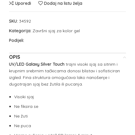
Uporedi
Dodaj na listu želja
SKU:
34592
Kategorija:
Završni sjaj za kolor gel
Podijeli:
OPIS
UV/LED Galaxy Silver Touch
trajni visoki sjaj sa sitnim i
krupnim srebrnim tačkicama donosi blistav i sofisticiran
izgled. Fina struktura omogućava lako nanošenje i
dugotrajan sjaj bez žutila ili pucanja.
Visoki sjaj
Ne fiksira se
Ne žuti
Ne puca