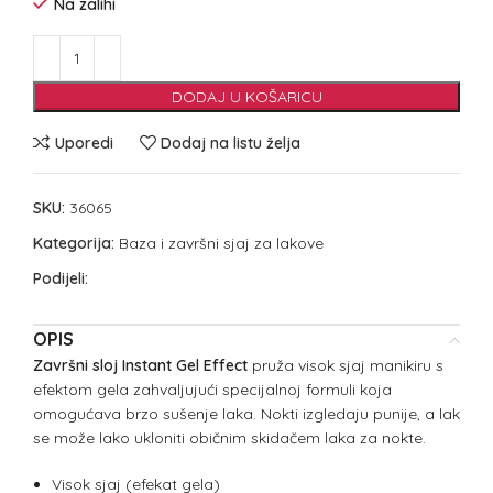
Na zalihi
DODAJ U KOŠARICU
Uporedi
Dodaj na listu želja
SKU:
36065
Kategorija:
Baza i završni sjaj za lakove
Podijeli:
OPIS
Završni sloj Instant Gel Effect
pruža visok sjaj manikiru s
efektom gela zahvaljujući specijalnoj formuli koja
omogućava brzo sušenje laka. Nokti izgledaju punije, a lak
se može lako ukloniti običnim skidačem laka za nokte.
Visok sjaj (efekat gela)