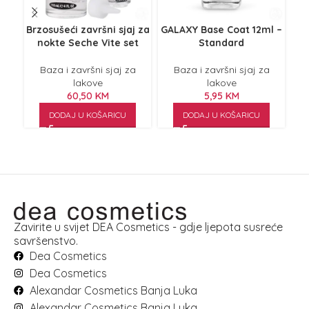
Brzosušeći završni sjaj za
GALAXY Base Coat 12ml –
GA
nokte Seche Vite set
Standard
Baza i završni sjaj za
Baza i završni sjaj za
lakove
lakove
60,50
KM
5,95
KM
DODAJ U KOŠARICU
DODAJ U KOŠARICU
Zavirite u svijet DEA Cosmetics - gdje ljepota susreće
savršenstvo.
Dea Cosmetics
Dea Cosmetics
Alexandar Cosmetics Banja Luka
Alexandar Cosmetics Banja Luka