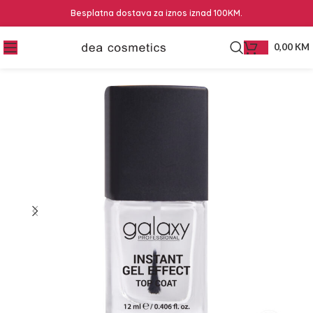
Besplatna dostava za iznos iznad 100KM.
0,00
KM