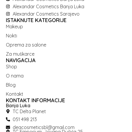
Alexandar Cosmetics Banja Luka
Alexandar Cosmetics Sarajevo
ISTAKNUTE KATEGORIJE
Makeup
Nokti
Oprema za salone
Za muškarce
NAVIGACIJA
Shop
O nama
Blog
Kontakt
KONTAKT INFORMACIJE
Banja Luka
TC Delta Planet
051 498 213
deacosmeticsbl@gmail.com
TC Emporium, Jovana Dučića 25