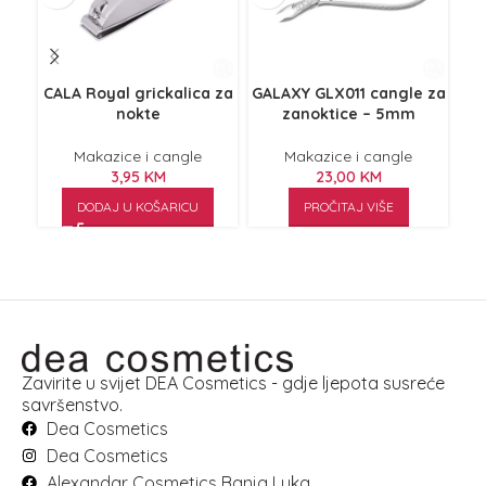
CALA Royal grickalica za
GALAXY GLX011 cangle za
GAL
nokte
zanoktice – 5mm
Makazice i cangle
Makazice i cangle
3,95
KM
23,00
KM
DODAJ U KOŠARICU
PROČITAJ VIŠE
Zavirite u svijet DEA Cosmetics - gdje ljepota susreće
savršenstvo.
Dea Cosmetics
Dea Cosmetics
Alexandar Cosmetics Banja Luka