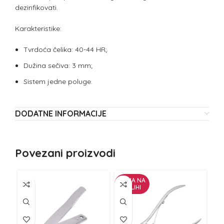
dezinfikovati.
Karakteristike:
Tvrdoća čelika: 40-44 HR;
Dužina sečiva: 3 mm;
Sistem jedne poluge.
DODATNE INFORMACIJE
Povezani proizvodi
NEMA NA
ZALIHI