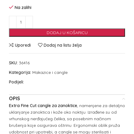
Na zalihi
DODAJ U KOŠARICU
Uporedi
Dodaj na listu želja
SKU:
36416
Kategorija:
Makazice i cangle
Podijeli:
OPIS
Extra Fine Cut cangle za zanoktice
, namenjene za detaljno
uklanjanje zanoktica i kože oko noktiju. Izrađene su od
vrhunskog nerđajućeg čelika, sa posebnim načinom
brušenja koje osigurava oštrinu. Ergonomski oblik pruža
udobnost pri upotrebi, a cangle se mogu sterilisati i