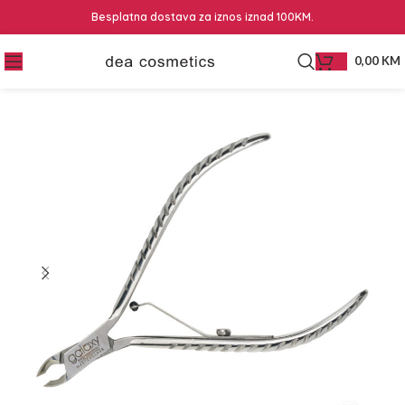
Besplatna dostava za iznos iznad 100KM.
0,00
KM