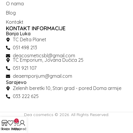
O nama
Blog
Kontakt
KONTAKT INFORMACIJE
Banja Luka
TC Delta Planet
051 498 213
deacosmeticsbl@gmail.com
TC Emporium, Jovana Dučića 25
051 921 107
deaemporijum@gmail.com
Sarajevo
Zelenih beretki 10, Stari grad - pored Doma armije
033 222 625
Dea cosmetics © 2026. All Rights Reserved.
0
Shop
Lista želja
Korpa
Moj račun