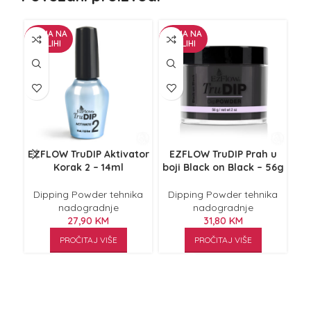
NEMA NA
NEMA NA
NE
ZALIHI
ZALIHI
Z
EZFLOW TruDIP Aktivator
EZFLOW TruDIP Prah u
Korak 2 – 14ml
boji Black on Black – 56g
Fr
E
Dipping Powder tehnika
Dipping Powder tehnika
fr
nadogradnje
nadogradnje
27,90
KM
31,80
KM
D
PROČITAJ VIŠE
PROČITAJ VIŠE