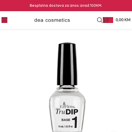
Besplatna dostava za iznos iznad 100KM.
0,00
KM