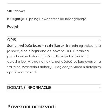
SKU:
25549
Kategorija:
Dipping Powder tehnika nadogradnje
Podijeli:
OPIS
Samonivelišuća baza – rezin (korak 1)
srednjeg viskoziteta
je specijalno dizajnirana da poveže TruDIP prah sa
prirodnom nokatnom pločom. Baza je bez mirisa i
ostavlja lepljivi trag na noktu, ponašajući se kao dvoslojna
traka za izvanrednu adheziju. Pogledajte video s detaljnim
uputstvom za rad.
DODATNE INFORMACIJE
Povezani proizvodi