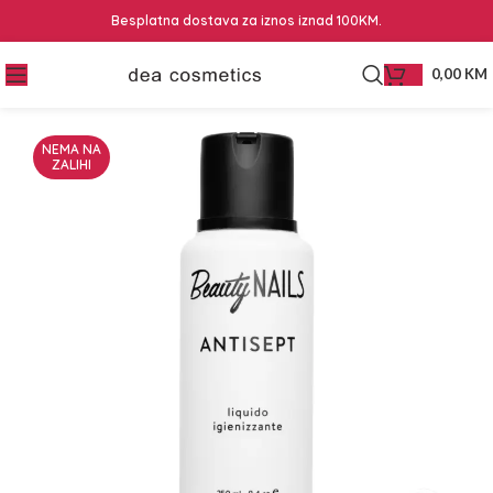
Besplatna dostava za iznos iznad 100KM.
0,00
KM
NEMA NA
ZALIHI