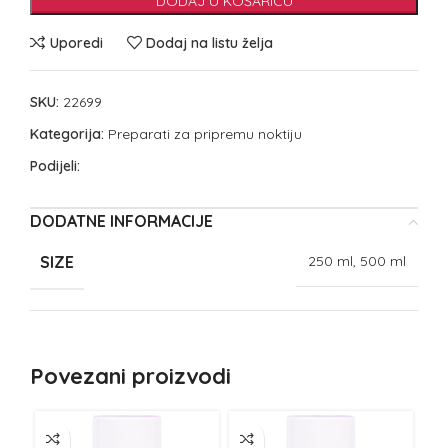
DODAJ U KOŠARICU
Uporedi
Dodaj na listu želja
SKU:
22699
Kategorija:
Preparati za pripremu noktiju
Podijeli:
DODATNE INFORMACIJE
SIZE
250 ml, 500 ml
Povezani proizvodi
NE
Z