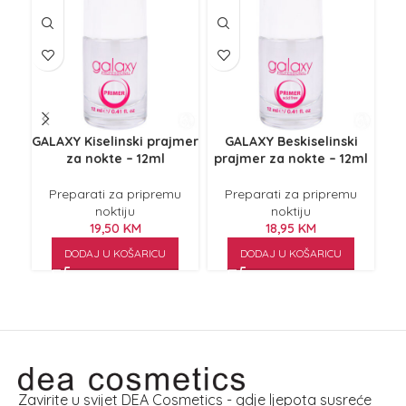
GALAXY Kiselinski prajmer
GALAXY Beskiselinski
za nokte – 12ml
prajmer za nokte – 12ml
sre
Di
Preparati za pripremu
Preparati za pripremu
noktiju
noktiju
19,50
KM
18,95
KM
DODAJ U KOŠARICU
DODAJ U KOŠARICU
Zavirite u svijet DEA Cosmetics - gdje ljepota susreće