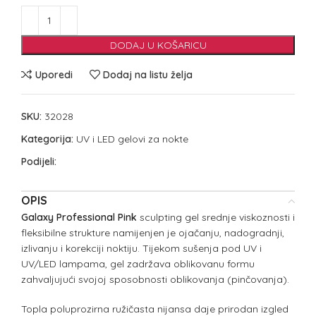
DODAJ U KOŠARICU
Uporedi
Dodaj na listu želja
SKU:
32028
Kategorija:
UV i LED gelovi za nokte
Podijeli:
OPIS
Galaxy Professional Pink
sculpting gel srednje viskoznosti i
fleksibilne strukture namijenjen je ojačanju, nadogradnji,
izlivanju i korekciji noktiju. Tijekom sušenja pod UV i
UV/LED lampama, gel zadržava oblikovanu formu
zahvaljujući svojoj sposobnosti oblikovanja (pinčovanja).
Topla poluprozirna ružičasta nijansa daje prirodan izgled