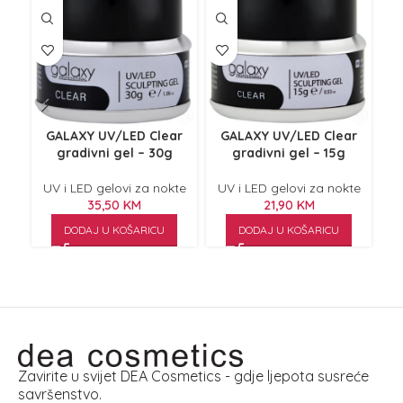
GALAXY UV/LED Clear
GALAXY UV/LED Clear
GAL
gradivni gel – 30g
gradivni gel – 15g
gra
UV i LED gelovi za nokte
UV i LED gelovi za nokte
U
35,50
KM
21,90
KM
DODAJ U KOŠARICU
DODAJ U KOŠARICU
Zavirite u svijet DEA Cosmetics - gdje ljepota susreće
savršenstvo.