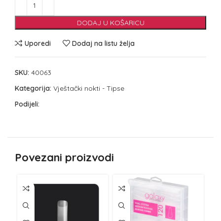
DODAJ U KOŠARICU
Uporedi
Dodaj na listu želja
SKU:
40063
Kategorija:
Vještački nokti - Tipse
Podijeli:
Povezani proizvodi
NE
Z