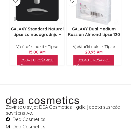
GALAXY Standard Natural
GALAXY Dual Medium
CA
tipse za nadogradnju –
Russian Almond tipse 120
100/1
kom.
Vještački nokti - Tipse
Vještački nokti - Tipse
15,00
KM
20,95
KM
DODAJ U KOŠARICU
DODAJ U KOŠARICU
Zavirite u svijet DEA Cosmetics - gdje ljepota susreće
savršenstvo.
Dea Cosmetics
Dea Cosmetics