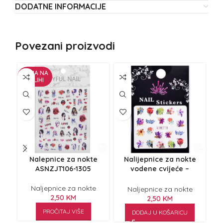
DODATNE INFORMACIJE
Povezani proizvodi
NEMA NA
NE
ZALIHI
Z
Nalepnice za nokte
Nalijepnice za nokte
ASNZJT106-1305
vodene cvijeće –
ASNZJT1755
Naljepnice za nokte
Naljepnice za nokte
2,50
KM
2,50
KM
PROČITAJ VIŠE
DODAJ U KOŠARICU