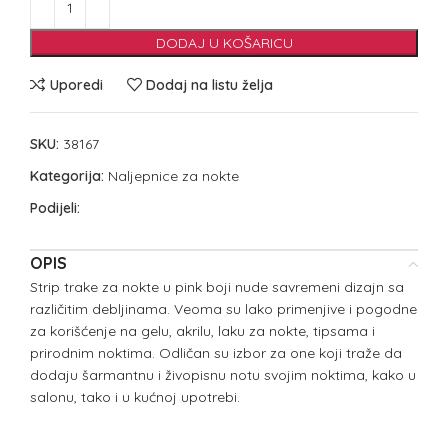
DODAJ U KOŠARICU
Uporedi
Dodaj na listu želja
SKU:
38167
Kategorija:
Naljepnice za nokte
Podijeli:
OPIS
Strip trake za nokte u pink boji nude savremeni dizajn sa
različitim debljinama. Veoma su lako primenjive i pogodne
za korišćenje na gelu, akrilu, laku za nokte, tipsama i
prirodnim noktima. Odličan su izbor za one koji traže da
dodaju šarmantnu i živopisnu notu svojim noktima, kako u
salonu, tako i u kućnoj upotrebi.