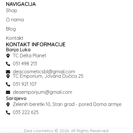
NAVIGACIJA
Shop
O nama
Blog
Kontakt
KONTAKT INFORMACIJE
Banja Luka
TC Delta Planet
051 498 213
deacosmeticsbl@gmail.com
TC Emporium, Jovana Dučića 25
051 921 107
deaemporijum@gmail.com
Sarajevo
Zelenih beretki 10, Stari grad - pored Doma armije
033 222 625
Dea cosmetics © 2026. All Rights Reserved.