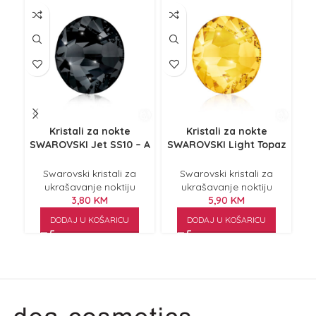
Kristali za nokte
Kristali za nokte
SWAROVSKI Jet SS10 – A
SWAROVSKI Light Topaz
SWA
2058 XILION Rose
SS9 – A 2058 Xilion Rose
Enhanced 40/1
Enhanced 40/1
Swarovski kristali za
Swarovski kristali za
ukrašavanje noktiju
ukrašavanje noktiju
3,80
KM
5,90
KM
DODAJ U KOŠARICU
DODAJ U KOŠARICU