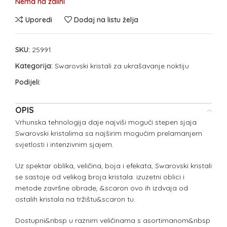
Nema na zalihi
Uporedi
Dodaj na listu želja
SKU:
25991
Kategorija:
Swarovski kristali za ukrašavanje noktiju
Podijeli:
OPIS
Vrhunska tehnologija daje najviši mogući stepen sjaja
Swarovski kristalima sa najširim mogućim prelamanjem
svjetlosti i intenzivnim sjajem.
Uz spektar oblika, veličina, boja i efekata, Swarovski kristali
se sastoje od velikog broja kristala. izuzetni oblici i
metode završne obrade, &scaron ovo ih izdvaja od
ostalih kristala na tržištu&scaron tu.
Dostupni&nbsp u raznim veličinama s asortimanom&nbsp