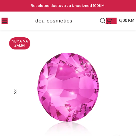
Besplatna dostava za iznos iznad 100KM.
0,00
KM
NEMA NA
ZALIHI