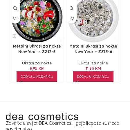
Metalni ukrasi za nokte
Metalni ukrasi za nokte
Uk
New Year – ZZ12-5
New Year – ZZ15-6
Ukrasi za nokte
Ukrasi za nokte
9,95
KM
11,95
KM
DODAJ U KOŠARICU
DODAJ U KOŠARICU
Zavirite u svijet DEA Cosmetics - gdje ljepota susreće
savršenstvo.