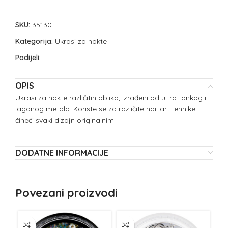
SKU:
35130
Kategorija:
Ukrasi za nokte
Podijeli:
OPIS
Ukrasi za nokte različitih oblika, izrađeni od ultra tankog i
laganog metala. Koriste se za različite nail art tehnike
čineći svaki dizajn originalnim.
DODATNE INFORMACIJE
Povezani proizvodi
NE
Z