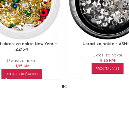
i ukrasi za nokte New Year –
Ukrasi za nokte – ASN-
ZZ15-1
Ukrasi za nokte
Ukrasi za nokte
8,95
KM
11,95
KM
PROČITAJ VIŠE
DODAJ U KOŠARICU