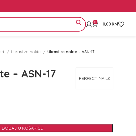
0
0,00
KM
art
Ukrasi za nokte
Ukrasi za nokte – ASN-17
te – ASN-17
PERFECT NAILS
DODAJ U KOŠARICU