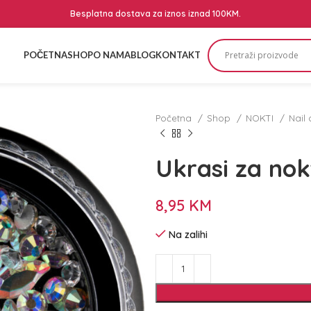
Besplatna dostava za iznos iznad 100KM.
POČETNA
SHOP
O NAMA
BLOG
KONTAKT
Početna
Shop
NOKTI
Nail 
Ukrasi za nok
8,95
KM
Na zalihi