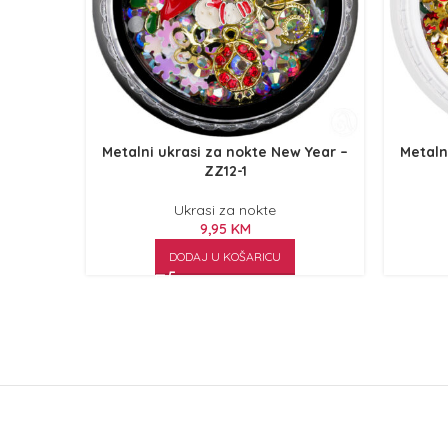
Metalni ukrasi za nokte New Year –
Metaln
ZZ12-1
Ukrasi za nokte
9,95
KM
DODAJ U KOŠARICU