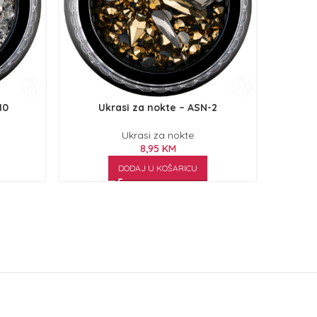
10
Ukrasi za nokte – ASN-2
U
Ukrasi za nokte
8,95
KM
DODAJ U KOŠARICU